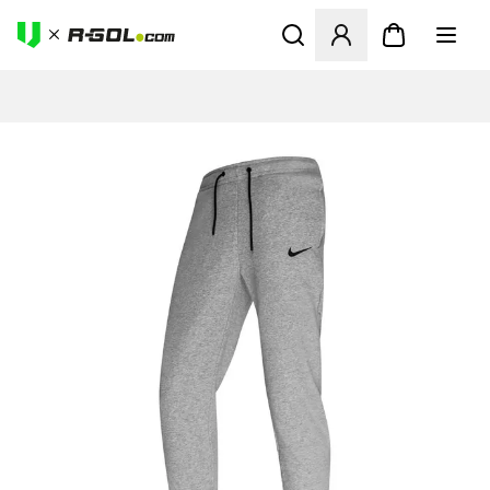
Abre un modal para iniciar 