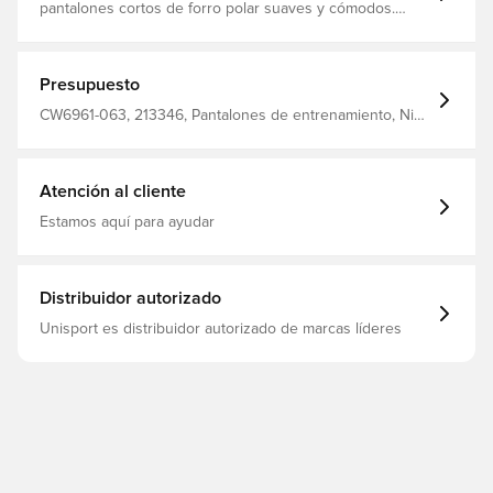
pantalones cortos de forro polar suaves y cómodos.
bolsillos laterales con cremallera. cintura elástica. corte
normal. Hecho de 82% algodón y 18% poliéster.
Presupuesto
CW6961-063, 213346, Pantalones de entrenamiento, Nike
Park, Mujeres, Adultos, Largo, Nike, Grey, 80% Cotton
20% Polyester
Atención al cliente
Estamos aquí para ayudar
Distribuidor autorizado
Unisport es distribuidor autorizado de marcas líderes