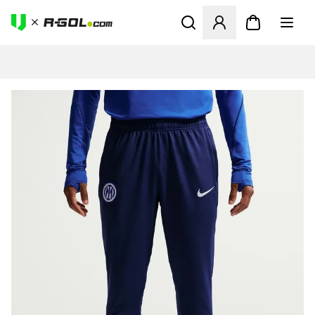
Abre un modal para iniciar 