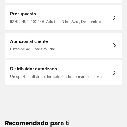
mantenerte fresco y concentrado mientras perfeccionas
tu técnica. La tecnología Nike Dri-Fit aleja el sudor de tu
piel para una evaporación más rápida y te ayuda a
Presupuesto
mantenerte seco y cómodo. 100% poliéster.
II2792-492, 462446, Adultos, Nike, Azul, De hombre,
Pantalones de entrenamiento, Largo, 2026/27
Atención al cliente
Estamos aquí para ayudar
Distribuidor autorizado
Unisport es distribuidor autorizado de marcas líderes
Recomendado para ti