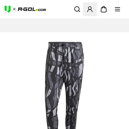
Abre un modal para iniciar 