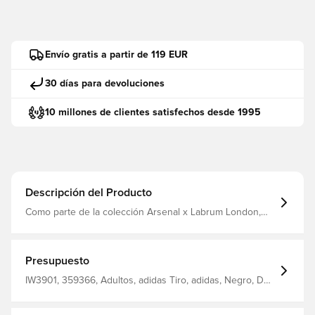
Envío gratis a partir de 119 EUR
30 días para devoluciones
10 millones de clientes satisfechos desde 1995
Descripción del Producto
Como parte de la colección Arsenal x Labrum London,
comparten su llamativo gráfico con la elegante
equipación de visitante del club del norte de Londres
Cintura elástica Pierna cónica Escudo del Arsenal Corte
normal 100% poliéster (reciclado)
Presupuesto
IW3901, 359366, Adultos, adidas Tiro, adidas, Negro, De
hombre, Largo, Track pants