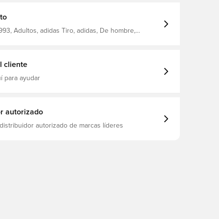
facilita ponerse y quitarse los pantalones de
ncima de las botas Hecho de poliéster 100%
to
93, Adultos, adidas Tiro, adidas, De hombre,
de entrenamiento, Largo, Púrpura
 cliente
í para ayudar
or autorizado
distribuidor autorizado de marcas líderes