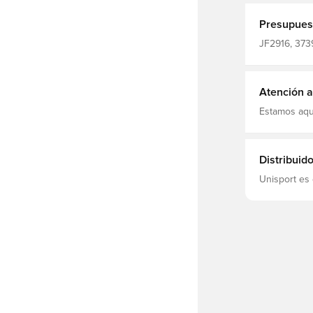
tobillo, que 
entrenamiento por e
Presupues
reciclado.
JF2916, 3739
Pantalones 
Atención al
Estamos aqu
Distribuid
Unisport es 