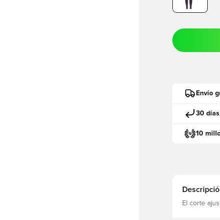
Envío g
30 días
10 mill
Descripció
El corte ajus
cancha AER
durante los 