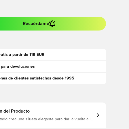
Recuérdame
ratis a partir de 119 EUR
 para devoluciones
ones de clientes satisfechos desde 1995
n del Producto
tado crea una silueta elegante para dar la vuelta a la
OREADY absorbe la humedad para que esté cómodo
entrenamientos de alta intensidad Cremallera en el