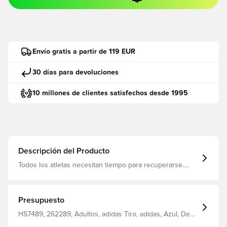
Envío gratis a partir de 119 EUR
30 días para devoluciones
10 millones de clientes satisfechos desde 1995
Descripción del Producto
Todos los atletas necesitan tiempo para recuperarse.
Póngase estos cómodos pantalones inspirados en el
fútbol justo después de hacer ejercicio. Las cremalleras
en los tobillos facilitan su puesta, mientras que
AEROREADY lo mantiene seco. Estos pantalones
Presupuesto
deportivos de talle medio tienen bolsillos con cremallera
para que su teléfono también pueda permanecer en su
HS7489, 262289, Adultos, adidas Tiro, adidas, Azul, De
sitio. Fabricado con materiales 100% reciclados, este
hombre, Pantalones de entrenamiento, Largo