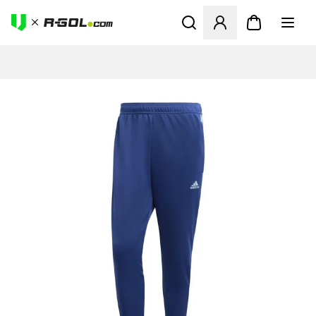
Abre un modal para iniciar 