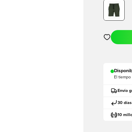
Abre un modal
Disponib
El tiempo
Envío g
30 días
10 mill