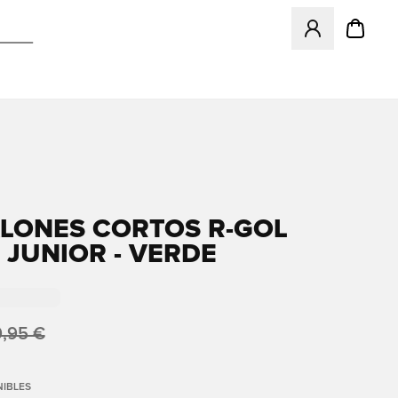
Abre un modal pa
LONES CORTOS R-GOL
 JUNIOR - VERDE
,95 €
IBLES