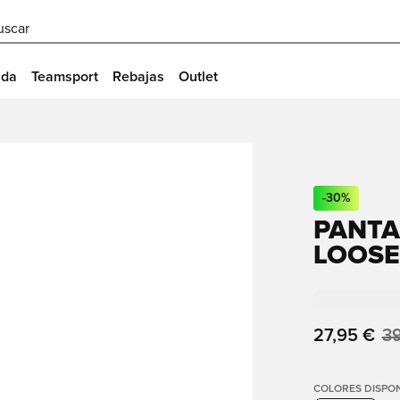
uscar
ida
Teamsport
Rebajas
Outlet
-
30
%
PANTA
LOOSE
27,95 €
39
COLORES DISPON