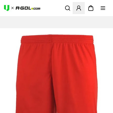
Abre un modal para iniciar 