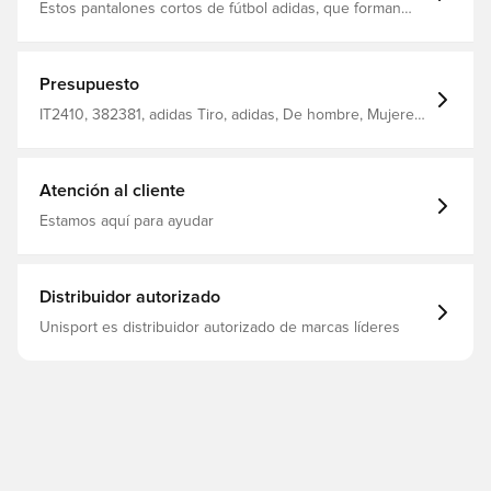
Estos pantalones cortos de fútbol adidas, que forman
parte de la serie Tiro 24, lo mantendrán volando por el
campo de entrenamiento Hechas de un tejido suave y
ligero, vienen con AEROREADY, que absorbe la
humedad, para que se mantenga seco incluso a toda
Presupuesto
velocidad Ajuste normal Hecho de poliéster 100%
reciclado.
IT2410, 382381, adidas Tiro, adidas, De hombre, Mujeres,
Pantalones cortos, Corto, Niños, Amarillo
Atención al cliente
Estamos aquí para ayudar
Distribuidor autorizado
Unisport es distribuidor autorizado de marcas líderes