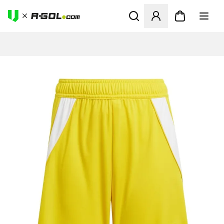
Abre un modal para iniciar 