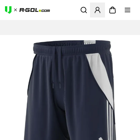
Abre un modal para iniciar 