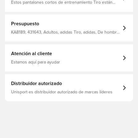
Estos pantalones cortos de entrenamiento Tiro están
diseñados para apoyar su juego con una mezcla de
estilo y rendimiento El sistema Climacool absorbe y
dispersa el sudor para ofrecer un rendimiento fresco,
seco y sin distracciones El tejido entrelazado ofrece
Presupuesto
comodidad y durabilidad, mientras que el cierre con
cordón permite ajustarlo Corte normal 100% poliéster
KA8189, 431643, Adultos, adidas Tiro, adidas, De hombre,
reciclado
Pantalones cortos de entrenamiento, Corto, World Cup,
Azul
Atención al cliente
Estamos aquí para ayudar
Distribuidor autorizado
Unisport es distribuidor autorizado de marcas líderes