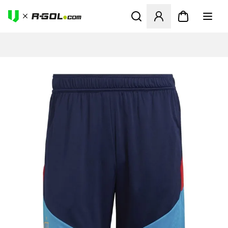
Abre un modal para iniciar 