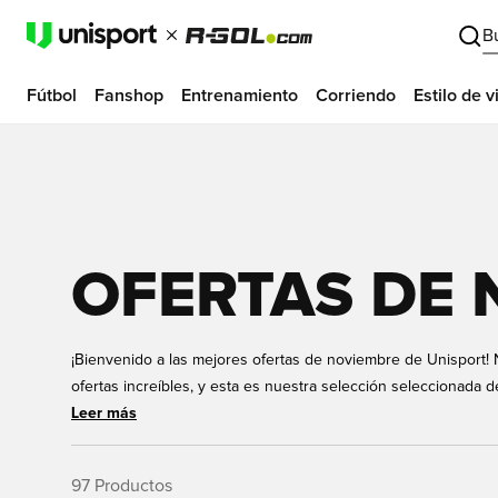
B
Fútbol
Fanshop
Entrenamiento
Corriendo
Estilo de v
OFERTAS DE
¡Bienvenido a las mejores ofertas de noviembre de Unisport!
ofertas increíbles, y esta es nuestra selección seleccionada d
productos más populares que salen a la venta en Unisport du
Leer más
lugar donde puede empezar a comprar regalos de Navidad par
diciembre. Así que siéntese, relájese y explore las ofertas 
97
Productos
continuación. No cabe duda de que hay algunas ofertas, ¡no q