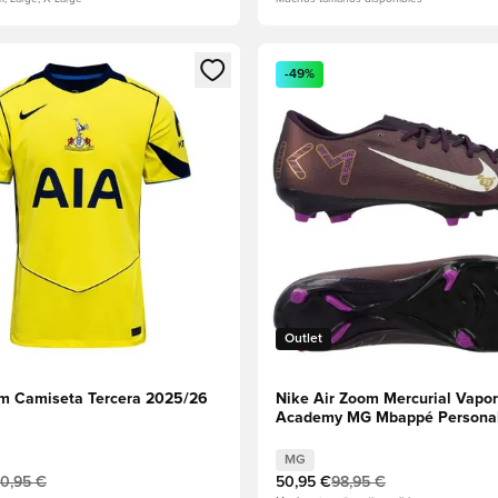
 miembro
odal para iniciar sesión o registrarse como miembro
Abre un modal para iniciar se
-49%
Outlet
m Camiseta Tercera 2025/26
Nike Air Zoom Mercurial Vapor
Academy MG Mbappé Personal 
Púrpura/Marfil pálido
MG
0,95 €
50,95 €
98,95 €