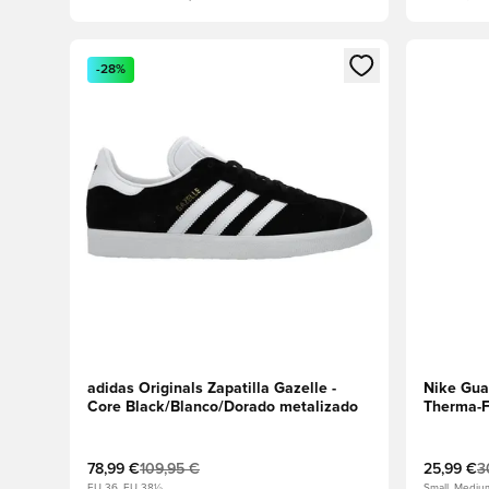
Abre un modal para iniciar sesión o registrarse como
Abre un m
-28%
adidas Originals Zapatilla Gazelle -
Nike Gua
Core Black/Blanco/Dorado metalizado
Therma-FI
Negro/Bl
78,99 €
109,95 €
25,99 €
3
EU 36, EU 38½
Small, Mediu