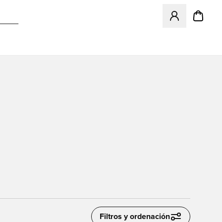
Abre un modal pa
Filtros y ordenación