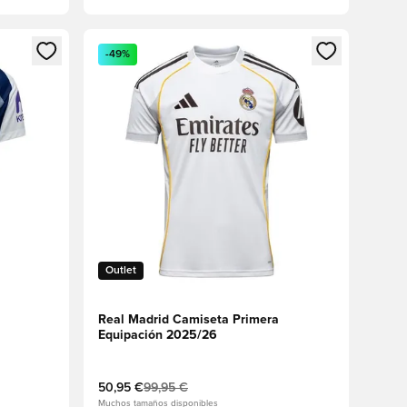
sión o registrarse como miembro
Abre un modal para iniciar sesión o registrarse 
-49%
Outlet
Real Madrid Camiseta Primera
Equipación 2025/26
50,95 €
99,95 €
Muchos tamaños disponibles