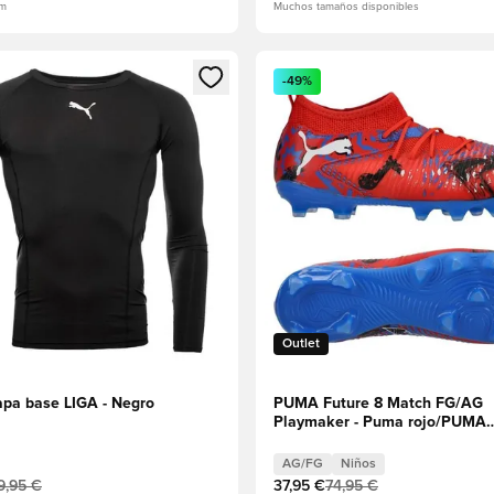
cm
Muchos tamaños disponibles
 miembro
odal para iniciar sesión o registrarse como miembro
Abre un modal para iniciar se
-49%
Outlet
a base LIGA - Negro
PUMA Future 8 Match FG/AG
Playmaker - Puma rojo/PUMA
Negro/Ultrazul/Píxel rosa Niño
AG/FG
Niños
9,95 €
37,95 €
74,95 €