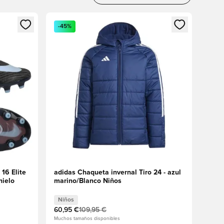
sión o registrarse como miembro
Abre un modal para iniciar sesión o registrarse 
-45%
16 Elite
adidas Chaqueta invernal Tiro 24 - azul
hielo
marino/Blanco Niños
Niños
60,95 €
109,95 €
Muchos tamaños disponibles