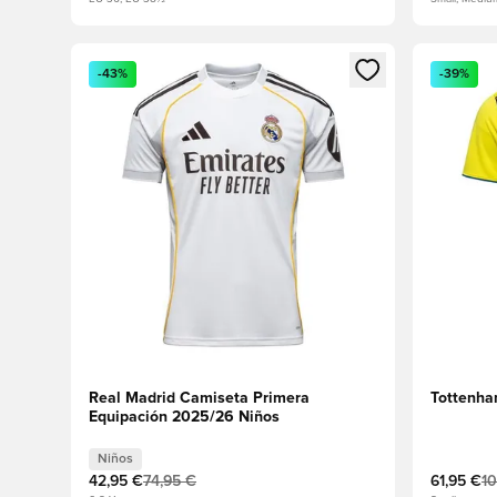
Abre un modal para iniciar sesión o registrarse como
Abre un m
-43%
-39%
Real Madrid Camiseta Primera
Tottenha
Equipación 2025/26 Niños
Niños
42,95 €
74,95 €
61,95 €
10