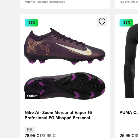
Muchos tamaños disponibles
152 cm, 176 
Abre un modal para iniciar sesión o registrarse como
Abre un m
-55%
-33%
Outlet
Nike Air Zoom Mercurial Vapor 16
PUMA Cap
Profesional FG Mbappé Personal
Edition - Púrpura/Marfil pálido
FG
78,95 €
173,95 €
26,95 €
3