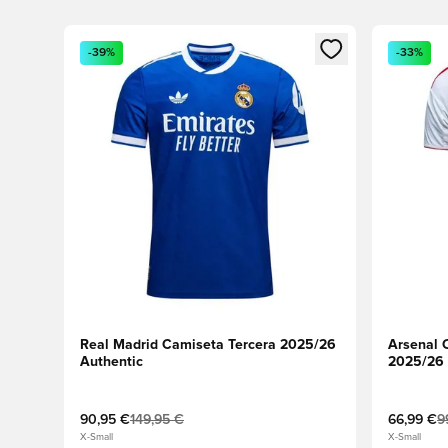
Abre un modal para iniciar sesión o registrarse como
Abre un m
-39%
-33%
Real Madrid Camiseta Tercera 2025/26
Arsenal 
Authentic
2025/26
90,95 €
149,95 €
66,99 €
9
X-Small
X-Small