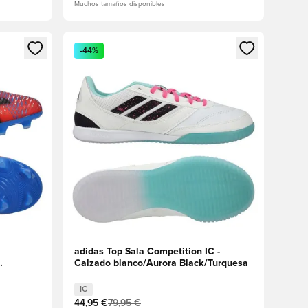
Muchos tamaños disponibles
sión o registrarse como miembro
Abre un modal para iniciar sesión o registrarse 
-44%
adidas Top Sala Competition IC -
Calzado blanco/Aurora Black/Turquesa
s
IC
44,95 €
79,95 €