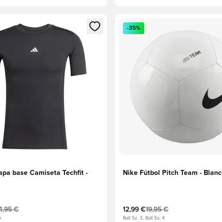
 miembro
odal para iniciar sesión o registrarse como miembro
Abre un modal para iniciar se
-35%
apa base Camiseta Techfit -
Nike Fútbol Pitch Team - Blan
4,95 €
12,99 €
19,95 €
e
Ball Sz. 3, Ball Sz. 4