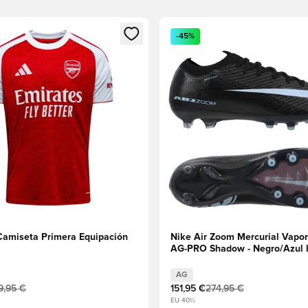
 miembro
odal para iniciar sesión o registrarse como miembro
Abre un modal para iniciar se
-45%
Camiseta Primera Equipación
Nike Air Zoom Mercurial Vapor 
AG-PRO Shadow - Negro/Azul 
AG
9,95 €
151,95 €
274,95 €
EU 40½