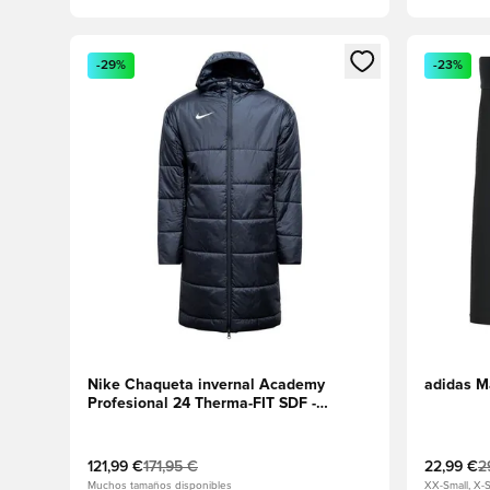
Abre un modal para iniciar sesión o registrarse como
Abre un m
-29%
-23%
Nike Chaqueta invernal Academy
adidas Ma
Profesional 24 Therma-FIT SDF -
Negro/Blanco
121,99 €
171,95 €
22,99 €
2
Muchos tamaños disponibles
XX-Small, X-S