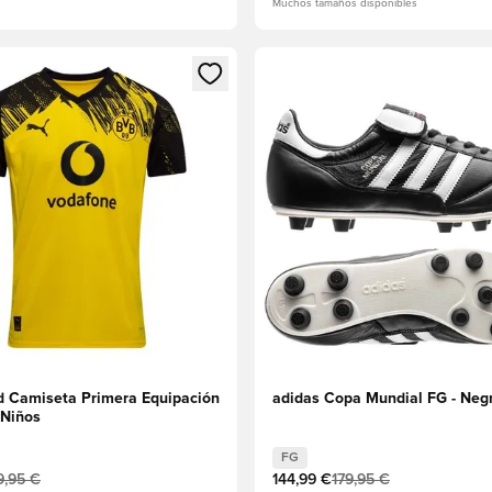
Muchos tamaños disponibles
 miembro
odal para iniciar sesión o registrarse como miembro
Abre un modal para iniciar se
 Camiseta Primera Equipación
adidas Copa Mundial FG - Neg
Niños
FG
9,95 €
144,99 €
179,95 €