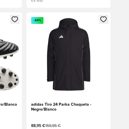
6-8 Years
sión o registrarse como miembro
Abre un modal para iniciar sesión o registrarse 
-44%
ro/Blanco
adidas Tiro 24 Parka Chaqueta -
Negro/Blanco
88,95 €
159,95 €