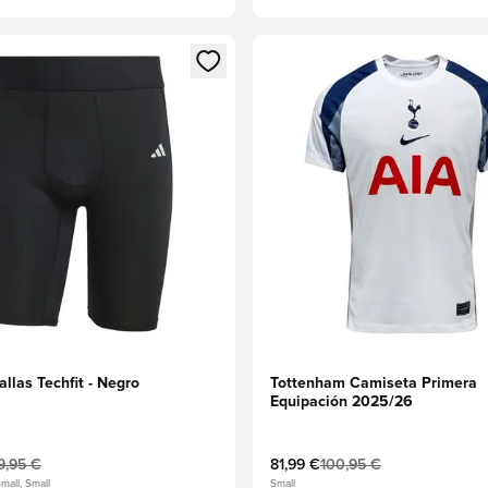
 miembro
odal para iniciar sesión o registrarse como miembro
Abre un modal para iniciar se
llas Techfit - Negro
Tottenham Camiseta Primera
Equipación 2025/26
9,95 €
81,99 €
100,95 €
mall, Small
Small