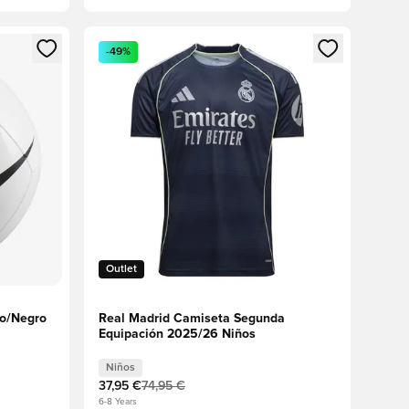
sión o registrarse como miembro
Abre un modal para iniciar sesión o registrarse 
-49%
Outlet
co/Negro
Real Madrid Camiseta Segunda
Equipación 2025/26 Niños
Niños
37,95 €
74,95 €
6-8 Years