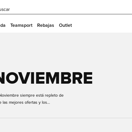
uscar
ida
Teamsport
Rebajas
Outlet
 NOVIEMBRE
 Noviembre siempre está repleto de
e las mejores ofertas y los
rante noviembre. Este es también el
a no estresarse del todo durante
de noviembre que aparecen a
uerrá perdérselas!