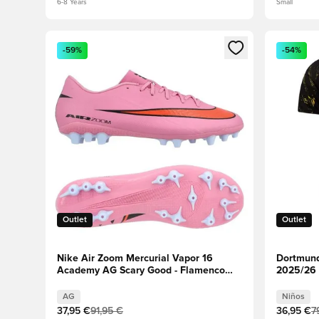
6-8 Years
Small
Abre un modal para iniciar sesión o registrarse como
Abre un m
-59%
-54%
Outlet
Outlet
Nike Air Zoom Mercurial Vapor 16
Dortmund
Academy AG Scary Good - Flamenco
2025/26 
mágico/Negro/Carmesí total
AG
Niños
37,95 €
91,95 €
36,95 €
7