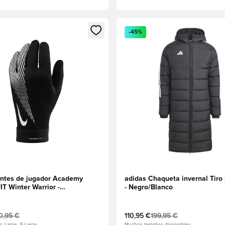
 miembro
odal para iniciar sesión o registrarse como miembro
Abre un modal para iniciar se
-45%
ntes de jugador Academy
adidas Chaqueta invernal Tiro
T Winter Warrior -
- Negro/Blanco
anco
0,95 €
110,95 €
199,95 €
m, Large, X-Large
Muchos tamaños disponibles