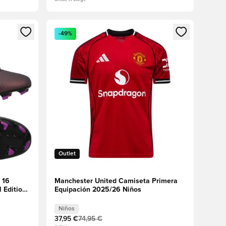
sión o registrarse como miembro
Abre un modal para iniciar sesión o registrarse 
-49%
Outlet
 16
Manchester United Camiseta Primera
Edition -
Equipación 2025/26 Niños
Niños
37,95 €
74,95 €