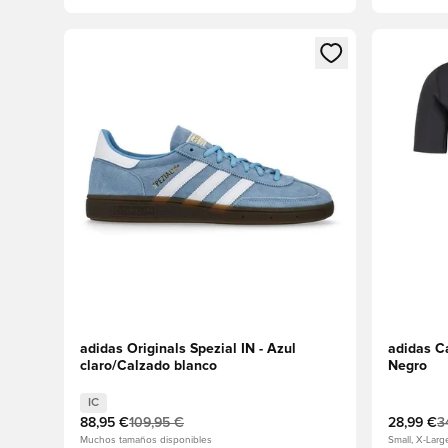
Abre un modal para iniciar sesión o registrarse como
Abre un m
adidas Originals Spezial IN - Azul
adidas C
claro/Calzado blanco
Negro
IC
88,95 €
109,95 €
28,99 €
3
Muchos tamaños disponibles
Small, X-Larg