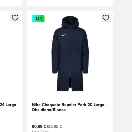
sión o registrarse como miembro
Abre un modal para iniciar sesión o registrarse 
-32%
 24 Largo
Nike Chaqueta Repeler Park 20 Largo -
Obsidiana/Blanco
90,99 €
133,95 €
Small, X-Large