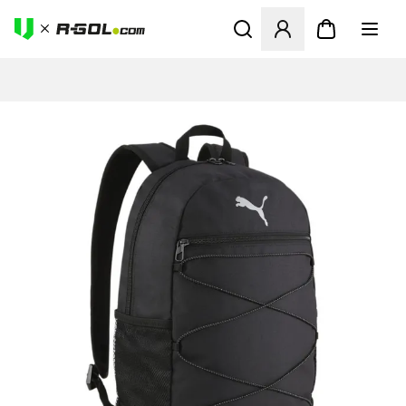
Abre un modal para iniciar 