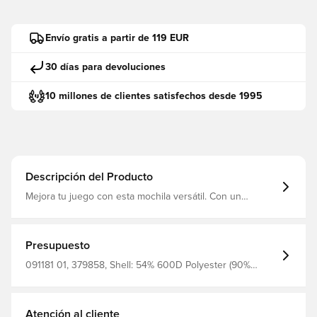
Envío gratis a partir de 119 EUR
30 días para devoluciones
10 millones de clientes satisfechos desde 1995
Descripción del Producto
Mejora tu juego con esta mochila versátil. Con un
compartimento acolchado, múltiples bolsillos y tirantes
ajustables, es perfecta para el colegio o el deporte.
Mantente organizado y listo para todo con el estilo
inconfundible de PUMA.
Presupuesto
091181 01, 379858, Shell: 54% 600D Polyester (90%
Recycled) 8% 150D Polyester (95% Recycled) 38%
Polyester Mesh Lining: 100% 150D Polyester (95%
Recycled), De hombre, Negro, PUMA, Mochila, Adultos
Atención al cliente