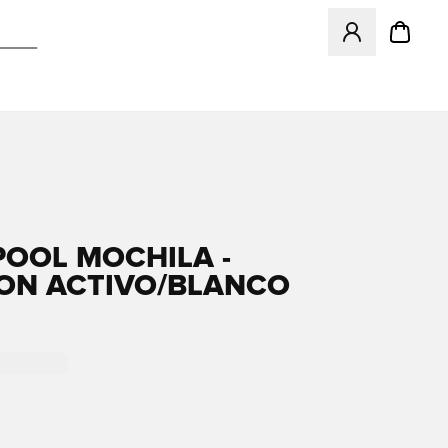
Abre un modal pa
POOL MOCHILA -
N ACTIVO/BLANCO