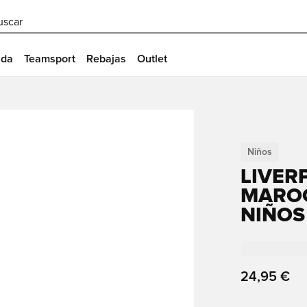
uscar
ida
Teamsport
Rebajas
Outlet
Niños
LIVER
MAROO
NIÑOS
24,95 €