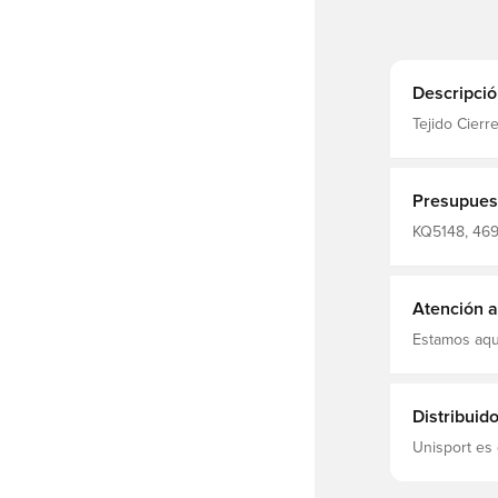
Descripció
Tejido Cier
Presupues
KQ5148, 4699
Rojo
Atención al
Estamos aqu
Distribuid
Unisport es 