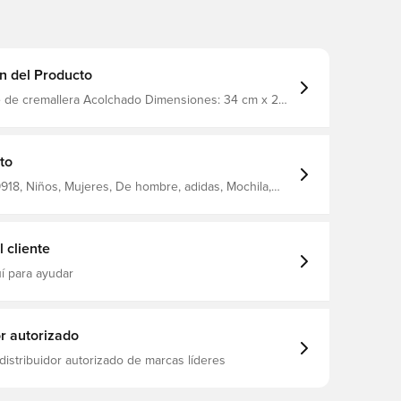
n del Producto
re de cremallera Acolchado Dimensiones: 34 cm x 25
cm Volumen: 11.6 L 100% Poliéster
to
18, Niños, Mujeres, De hombre, adidas, Mochila,
 cliente
í para ayudar
or autorizado
distribuidor autorizado de marcas líderes