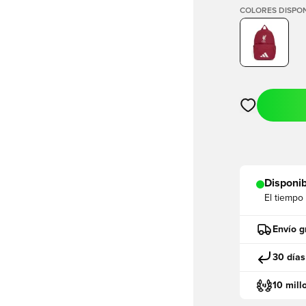
COLORES DISPON
Abre un modal
Disponib
El tiempo
Envío g
30 días
10 mill