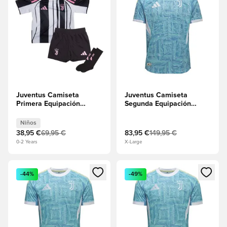
Juventus Camiseta
Juventus Camiseta
Primera Equipación
Segunda Equipación
2025/26 Minikit Niños
2025/26 Authentic
Niños
38,95 €
69,95 €
83,95 €
149,95 €
0-2 Years
X-Large
Abre un modal para iniciar sesión o registrarse como miembr
Abre un modal para iniciar se
-44%
-49%