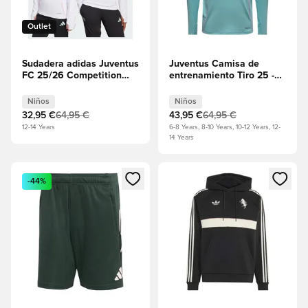
Outlet
Sudadera adidas Juventus
Juventus Camisa de
FC 25/26 Competition
entrenamiento Tiro 25 -
Training Junior - Blanco
Semi Flash Aqua Niños
Niños
Niños
32,95 €
64,95 €
43,95 €
64,95 €
12-14 Years
6-8 Years, 8-10 Years, 10-12 Years, 12-
14 Years
Abre un modal para iniciar sesión o registrarse como miembr
Abre un modal para iniciar se
-44%