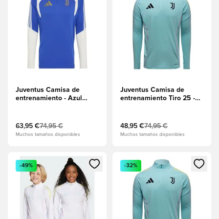
Juventus Camisa de
Juventus Camisa de
entrenamiento - Azul
entrenamiento Tiro 25 -
atrevido/Tiza blanca
Semi Flash Aqua
63,95 €
74,95 €
48,95 €
74,95 €
Muchos tamaños disponibles
Muchos tamaños disponibles
Abre un modal para iniciar sesión o registrarse como miembr
Abre un modal para iniciar se
-49%
-32%