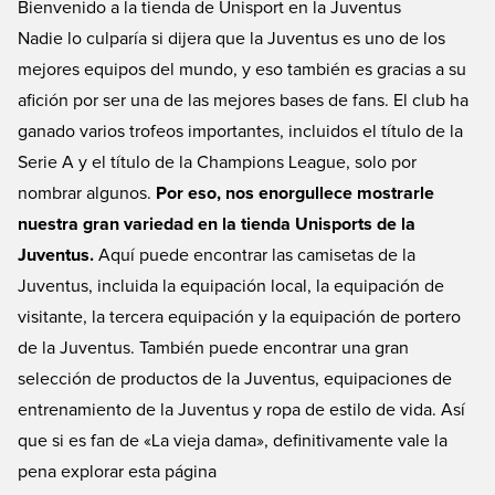
página es todo lo que busca. Nuestra tienda online de la Juventus está
Bienvenido a la tienda de Unisport en la Juventus
compuesta por algunos de los mejores, más geniales y exclusivos artículos
Nadie lo culparía si dijera que la Juventus es uno de los
de la Juventus del mercado. Encuentre de todo, desde camisas,
mejores equipos del mundo, y eso también es gracias a su
equipaciones, ropa de entrenamiento e incluso llaveros. Excelentes precios
y entrega rápida con Unisport.
afición por ser una de las mejores bases de fans. El club ha
ganado varios trofeos importantes, incluidos el título de la
Serie A y el título de la Champions League, solo por
nombrar algunos.
Por eso, nos enorgullece mostrarle
nuestra gran variedad en la tienda Unisports de la
Juventus.
Aquí puede encontrar las camisetas de la
Juventus, incluida la equipación local, la equipación de
visitante, la tercera equipación y la equipación de portero
de la Juventus. También puede encontrar una gran
selección de productos de la Juventus, equipaciones de
entrenamiento de la Juventus y ropa de estilo de vida. Así
que si es fan de «La vieja dama», definitivamente vale la
pena explorar esta página