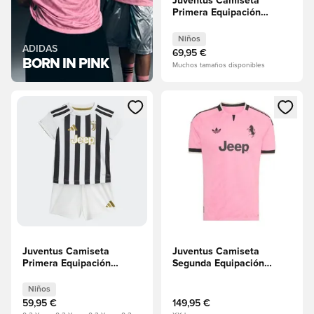
Juventus Camiseta
Primera Equipación
2026/27 Minikit Niños
Niños
ADIDAS
69,95 €
BORN IN PINK
Muchos tamaños disponibles
Abre un modal para iniciar sesión o registrarse como miembr
Abre un modal para iniciar se
Juventus Camiseta
Juventus Camiseta
Primera Equipación
Segunda Equipación
2026/27 Kit para bebés
2026/27 Authentic
Niños
Niños
59,95 €
149,95 €