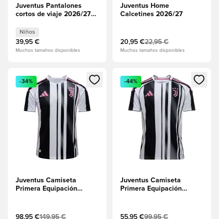
Juventus Pantalones
Juventus Home
cortos de viaje 2026/27
Calcetines 2026/27
Niños
Niños
39,95 €
20,95 €
22,95 €
Muchos tamaños disponibles
Muchos tamaños disponibles
Abre un modal para iniciar sesión o registrarse como miembr
Abre un modal para iniciar se
-34%
-44%
Juventus Camiseta
Juventus Camiseta
Primera Equipación
Primera Equipación
2025/26 Authentic
2025/26
98,95 €
149,95 €
55,95 €
99,95 €