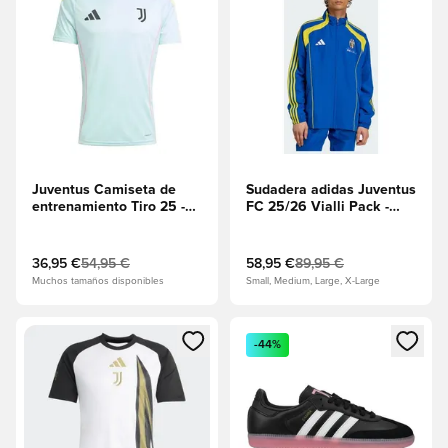
Juventus Camiseta de
Sudadera adidas Juventus
entrenamiento Tiro 25 -
FC 25/26 Vialli Pack -
Semi Flash Aqua
Azul
36,95 €
54,95 €
58,95 €
89,95 €
Muchos tamaños disponibles
Small, Medium, Large, X-Large
Abre un modal para iniciar sesión o registrarse como miembr
Abre un modal para iniciar se
-44%