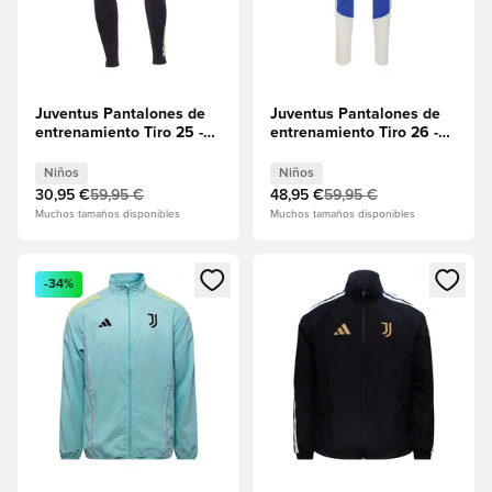
Juventus Pantalones de
Juventus Pantalones de
entrenamiento Tiro 25 -
entrenamiento Tiro 26 -
Negro Niños
Azul atrevido/Tiza blanca
Niños
Niños
Niños
30,95 €
59,95 €
48,95 €
59,95 €
Muchos tamaños disponibles
Muchos tamaños disponibles
Abre un modal para iniciar sesión o registrarse como miembr
Abre un modal para iniciar se
-34%