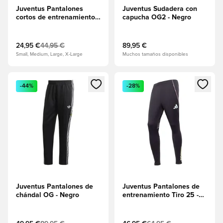
Juventus Pantalones
Juventus Sudadera con
cortos de entrenamiento
capucha OG2 - Negro
Tiro 25 EU - Verde
sombrío
24,95 €
44,95 €
89,95 €
Small, Medium, Large, X-Large
Muchos tamaños disponibles
Abre un modal para iniciar sesión o registrarse como miembr
Abre un modal para iniciar se
-44%
-28%
Juventus Pantalones de
Juventus Pantalones de
chándal OG - Negro
entrenamiento Tiro 25 -
Negro