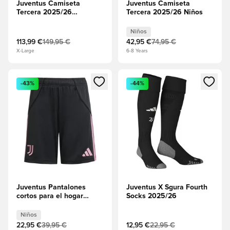
Juventus Camiseta
Juventus Camiseta
Tercera 2025/26
Tercera 2025/26 Niños
Authentic
Niños
113,99 €
149,95 €
42,95 €
74,95 €
X-Large
6-8 Years
Abre un modal para iniciar sesión o registrarse como miembr
Abre un modal para iniciar se
-43%
-44%
Juventus Pantalones
Juventus X Sgura Fourth
cortos para el hogar
Socks 2025/26
2025/26 Niños
Niños
22,95 €
39,95 €
12,95 €
22,95 €