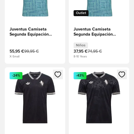
Outlet
Juventus Camiseta
Juventus Camiseta
Segunda Equipación
Segunda Equipación
2025/26
2025/26 Niños
Niños
55,95 €
99,95 €
37,95 €
74,95 €
X-Small
8-10 Years
Abre un modal para iniciar sesión o registrarse como miembr
Abre un modal para iniciar se
-24%
-43%