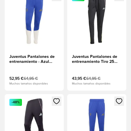
Juventus Pantalones de
Juventus Pantalones de
entrenamiento - Azul
entrenamiento Tiro 25
atrevido/Tiza blanca
Presentation - Negro
52,95 €
64,95 €
43,95 €
64,95 €
Muchos tamaños disponibles
Muchos tamaños disponibles
Abre un modal para iniciar sesión o registrarse como miembr
Abre un modal para iniciar se
-48%