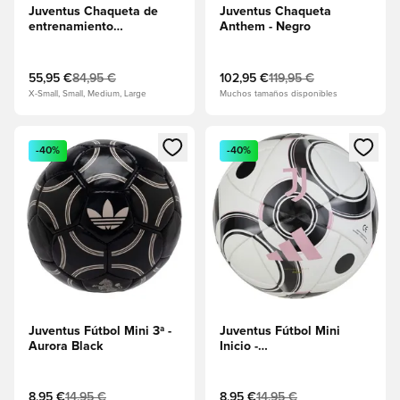
Juventus Chaqueta de
Juventus Chaqueta
entrenamiento
Anthem - Negro
Presentation Tiro 25 -
Semi Flash Aqua
55,95 €
84,95 €
102,95 €
119,95 €
X-Small, Small, Medium, Large
Muchos tamaños disponibles
Abre un modal para iniciar sesión o registrarse como miembr
Abre un modal para iniciar se
-40%
-40%
Juventus Fútbol Mini 3ª -
Juventus Fútbol Mini
Aurora Black
Inicio -
Blanco/Negro/Rosa
8,95 €
14,95 €
8,95 €
14,95 €