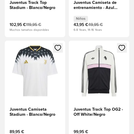
Juventus Track Top
Juventus Camiseta de
Stadium - Blanco/Negro
entrenamiento - Azul
atrevido/Tiza blanca
Niños
102,95 €
119,95 €
43,95 €
49,95 €
Muchos tamaños disponibles
6-8 Years, 14-16 Years
Abre un modal para iniciar sesión o registrarse como miembr
Abre un modal para iniciar se
Juventus Camiseta
Juventus Track Top OG2 -
Stadium - Blanco/Negro
Off White/Negro
89,95 €
99,95 €