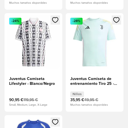
Muchos tamaños disponibles
Muchos tamaños disponibles
Abre un modal para iniciar sesión o registrarse como miembr
Abre un modal para iniciar se
-24%
-28%
Juventus Camiseta
Juventus Camiseta de
Lifestyler - Blanco/Negro
entrenamiento Tiro 25 -
Semi Flash Aqua Niños
Niños
90,95 €
119,95 €
35,95 €
49,95 €
Small, Medium, Large, X-Large
Muchos tamaños disponibles
Abre un modal para iniciar sesión o registrarse como miembr