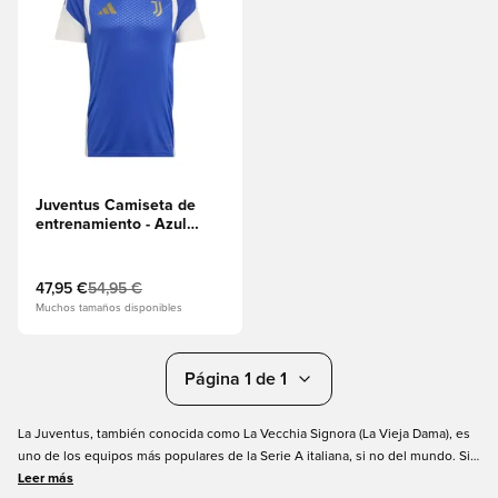
Juventus Camiseta de
entrenamiento - Azul
atrevido/Tiza blanca
47,95 €
54,95 €
Muchos tamaños disponibles
Página 1 de 1
La Juventus, también conocida como La Vecchia Signora (La Vieja Dama), es
uno de los equipos más populares de la Serie A italiana, si no del mundo. Si
es, como millones de personas, un fan del mejor club italiano, entonces esta
Leer más