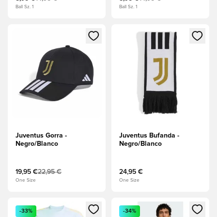
Ball Sz. 1
Ball Sz. 1
Abre un modal para iniciar sesión o registrarse como miembr
Abre un modal para iniciar se
Juventus Gorra -
Juventus Bufanda -
Negro/Blanco
Negro/Blanco
19,95 €
22,95 €
24,95 €
One Size
One Size
Abre un modal para iniciar sesión o registrarse como miembr
Abre un modal para iniciar se
-33%
-34%