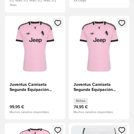
0-2 Years, 0-2 Years, 0-2 Years, 0-2
XX-Large
Years
Abre un modal para iniciar sesión o registrarse como miembr
Abre un modal para iniciar se
Juventus Camiseta
Juventus Camiseta
Segunda Equipación
Segunda Equipación
2026/27
2026/27 Niños
Niños
99,95 €
74,95 €
Muchos tamaños disponibles
Muchos tamaños disponibles
Abre un modal para iniciar sesión o registrarse como miembr
Abre un modal para iniciar se