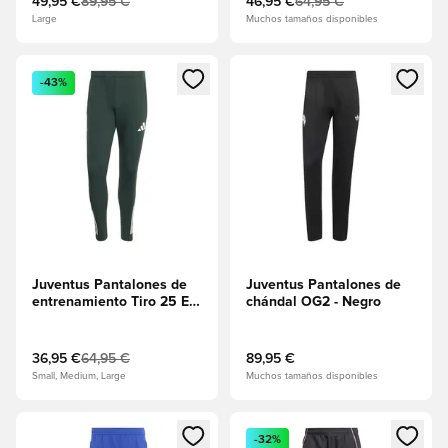
49,95 €
89,95 €
46,95 €
64,95 €
Large
Muchos tamaños disponibles
Abre un modal para iniciar sesión o registrarse como miembr
Abre un modal para iniciar se
-43%
Juventus Pantalones de
Juventus Pantalones de
entrenamiento Tiro 25 EU
chándal OG2 - Negro
- Verde sombrío
36,95 €
64,95 €
89,95 €
Small, Medium, Large
Muchos tamaños disponibles
Abre un modal para iniciar sesión o registrarse como miembr
Abre un modal para iniciar se
-32%