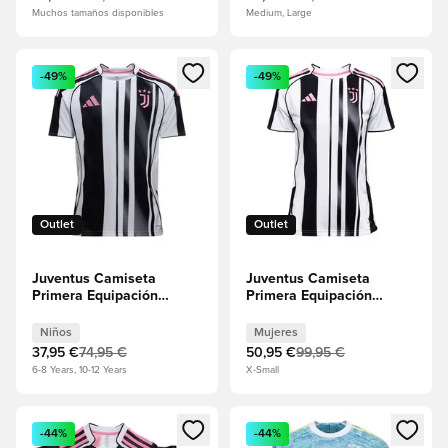
Muchos tamaños disponibles
Medium, Large
Abre un modal para iniciar sesión o registrarse como miembr
Abre un modal para iniciar se
-49%
-49%
Outlet
Outlet
Juventus Camiseta
Juventus Camiseta
Primera Equipación
Primera Equipación
2025/26 Niños
2025/26 Mujeres
Niños
Mujeres
37,95 €
74,95 €
50,95 €
99,95 €
6-8 Years, 10-12 Years
X-Small
Abre un modal para iniciar sesión o registrarse como miembr
Abre un modal para iniciar se
-44%
-44%