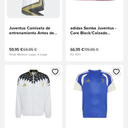
Juventus Camiseta de
adidas Samba Juventus -
entrenamiento Antes del
Core Black/Calzado
partido - Blanco/Negro
blanco/Rosa
59,95 €
69,95 €
66,95 €
119,95 €
Small, Medium, Large, X-Large
EU 42½
Abre un modal para iniciar sesión o registrarse como miembr
Abre un modal para iniciar se