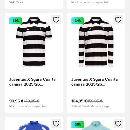
14-16 Years
Muchos tamaños disponibles
Abre un modal para iniciar sesión o registrarse como miembr
Abre un modal para iniciar se
-39%
-34%
Juventus X Sgura Cuarta
Juventus X Sgura Cuarta
camisa 2025/26
camisa 2025/26
Authentic
Authentic Mangas largas
90,95 €
149,95 €
104,95 €
159,95 €
Muchos tamaños disponibles
X-Small, Small, Medium, Large
Abre un modal para iniciar sesión o registrarse como miembr
Abre un modal para iniciar se
-35%