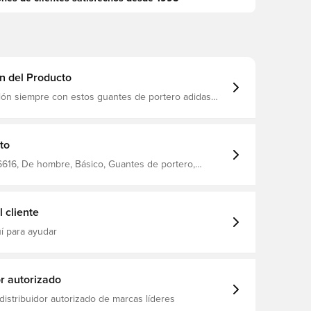
n del Producto
alón siempre con estos guantes de portero adidas
ining. La opción ideal para pulir sus habilidades,
a palma acolchada de látex Soft Grip con un revés
un corte de dedo amplio, para que pueda mantenerse
iro tras tiro. Apriete la venda elástica para
to
 combinación perfecta de estabilidad y comodidad.
tivo 65% poliéster (reciclado), 35% poliuretano
616, De hombre, Básico, Guantes de portero,
tico
ining, No, adidas, Adultos, Regular Cut, Naranja,
 Blaze
 cliente
í para ayudar
or autorizado
distribuidor autorizado de marcas líderes