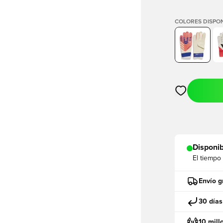
COLORES DISPON
Abre un modal
Disponib
El tiempo
Envío g
30 días
10 mill