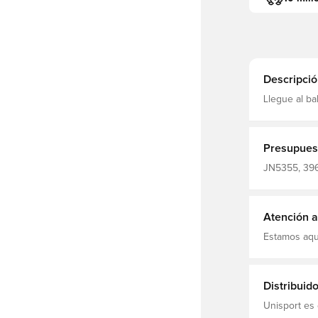
Descripció
Llegue al b
Predator Tra
combinan un
flexible y 
concentrado t
Presupues
encontrar la
Recorte posi
JN5355, 396
Vendaje elás
Predator Tra
adidas Coral
Atención al
Estamos aqu
Distribuid
Unisport es 