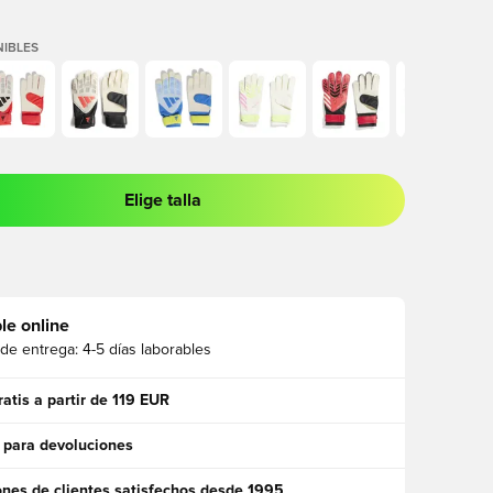
IBLES
Elige talla
 para iniciar sesión o registrarse como miembro
le online
 de entrega:
4-5 días laborables
ratis a partir de 119 EUR
 para devoluciones
ones de clientes satisfechos desde 1995