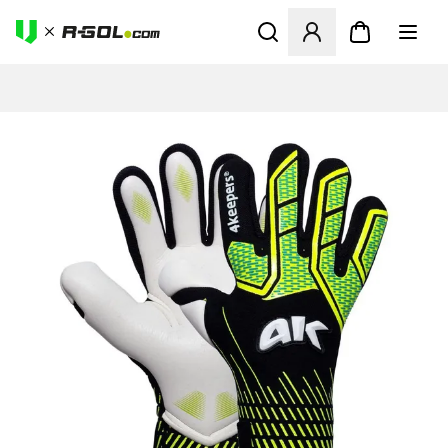
Abre un modal para iniciar 