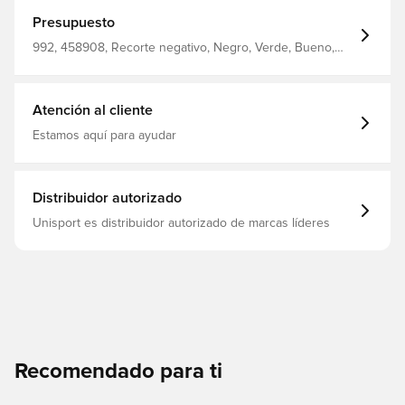
de agarre moderna. Breathprene + espuma laminada de
4mm Cinta elástica de látex Espuma GIGA GRIP Negative
Presupuesto
Cut
992, 458908, Recorte negativo, Negro, Verde, Bueno,
4keepers, No, Guantes de portero, De hombre, Adultos
Atención al cliente
Estamos aquí para ayudar
Distribuidor autorizado
Unisport es distribuidor autorizado de marcas líderes
Recomendado para ti