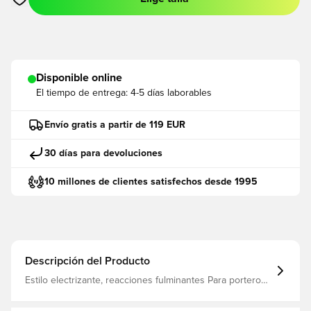
Abre un modal para iniciar sesión o registrarse como miembro
Disponible online
El tiempo de entrega:
4-5 días laborables
Envío gratis a partir de 119 EUR
30 días para devoluciones
10 millones de clientes satisfechos desde 1995
Descripción del Producto
Estilo electrizante, reacciones fulminantes Para porteros
que juegan con velocidad y confianza, los VOLT NC
combinan la precisión del corte NC con una tecnología