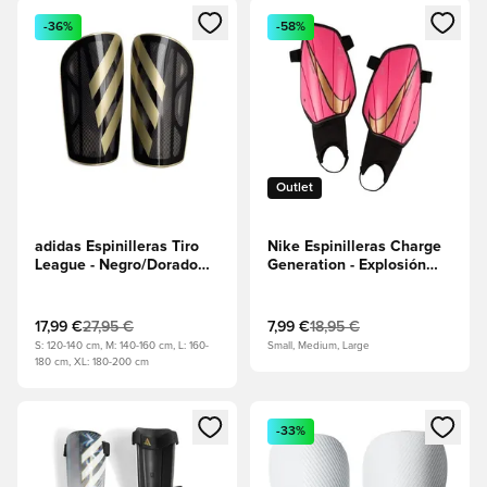
Abre un modal para iniciar sesión o registrarse como miembr
Abre un modal para iniciar se
-36%
-58%
Outlet
adidas Espinilleras Tiro
Nike Espinilleras Charge
League - Negro/Dorado
Generation - Explosión
metalizado
rosa/Negro/Cobre
metálico
17,99 €
27,95 €
7,99 €
18,95 €
S: 120-140 cm, M: 140-160 cm, L: 160-
Small, Medium, Large
180 cm, XL: 180-200 cm
Abre un modal para iniciar sesión o registrarse como miembr
Abre un modal para iniciar se
-33%