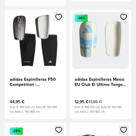
Abre un modal para iniciar sesión o registrarse como miembr
Abre un modal para iniciar se
-28%
adidas Espinilleras F50
adidas Espinilleras Messi
Competition -
EU Club El Ultimo Tango -
Carbono/Blanco
Marfil/Semi Blue
Burst/Azul hielo
44,95 €
12,95 €
17,95 €
Kids S: 100-120 cm, Kids M: 120-140
Kids S: 100-120 cm, Kids M: 120-140
cm, Kids L: 140-160 cm
cm, Kids L: 140-160 cm
Abre un modal para iniciar sesión o registrarse como miembr
Abre un modal para iniciar se
-28%