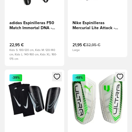
adidas Espinilleras F50
Nike Espinilleras
Match Immortal DNA -
Mercurial Lite Attack -
Negro/Blanco
Azul
Racer/Negro/Explosión
rosa
22,95 €
21,95 €
32,95 €
Kids S: 100-120 cm, Kids M: 120-140
Large
cm, Kids L: 140-160 cm, Kids XL: 160-
175 cm
Abre un modal para iniciar sesión o registrarse como miembr
Abre un modal para iniciar se
-39%
-48%