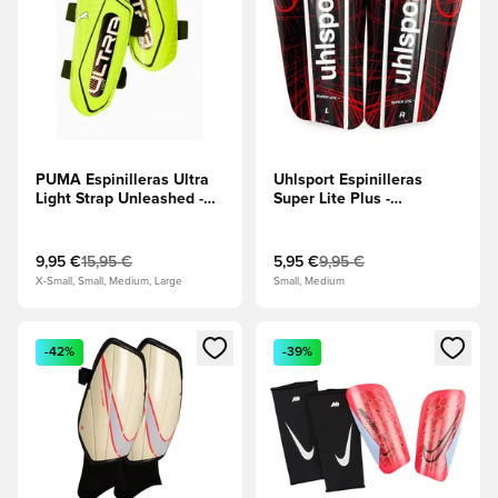
PUMA Espinilleras Ultra
Uhlsport Espinilleras
Light Strap Unleashed -
Super Lite Plus -
Lima Squeeze/Negro
Negro/Rojo fluo/Blanco
9,95 €
15,95 €
5,95 €
9,95 €
X-Small, Small, Medium, Large
Small, Medium
Abre un modal para iniciar sesión o registrarse como miembr
Abre un modal para iniciar se
-42%
-39%