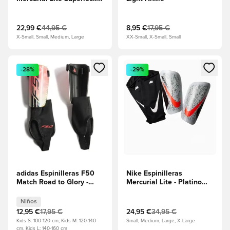
Mad Energy - Ember
Glow/Turquesa
22,99 €
44,95 €
8,95 €
17,95 €
X-Small, Small, Medium, Large
XX-Small, X-Small, Small
Abre un modal para iniciar sesión o registrarse como miembr
Abre un modal para iniciar se
-28%
-29%
adidas Espinilleras F50
Nike Espinilleras
Match Road to Glory -
Mercurial Lite - Platino
Solar Turbo/Marfil/Dorado
puro/Burgundy
metalizado Niños
Crush/Carmesí brillante
Niños
12,95 €
17,95 €
24,95 €
34,95 €
Kids S: 100-120 cm, Kids M: 120-140
Small, Medium, Large, X-Large
cm, Kids L: 140-160 cm