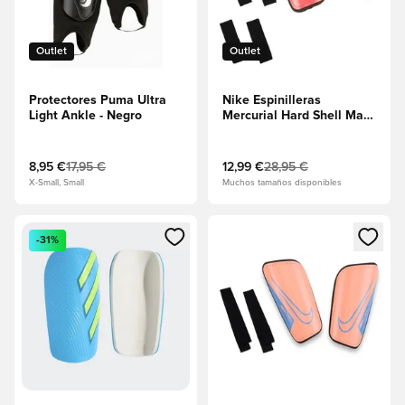
Outlet
Outlet
Protectores Puma Ultra
Nike Espinilleras
Light Ankle - Negro
Mercurial Hard Shell Mad
Energy - Ember
Glow/Negro
8,95 €
17,95 €
12,99 €
28,95 €
X-Small, Small
Muchos tamaños disponibles
Abre un modal para iniciar sesión o registrarse como miembr
Abre un modal para iniciar se
-31%