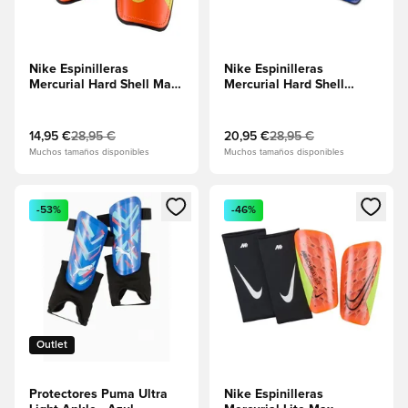
Nike Espinilleras
Nike Espinilleras
Mercurial Hard Shell Max
Mercurial Hard Shell
Voltage -
Attack - Azul
Hipercarmesí/Negro/Volt
Racer/Negro/Explosión
rosa
14,95 €
28,95 €
20,95 €
28,95 €
Muchos tamaños disponibles
Muchos tamaños disponibles
Abre un modal para iniciar sesión o registrarse como miembr
Abre un modal para iniciar se
-53%
-46%
Outlet
Protectores Puma Ultra
Nike Espinilleras