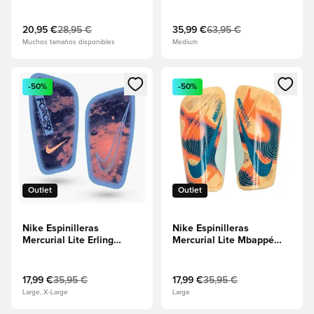
Attack - Azul
Superlock Scary Good -
Racer/Negro/Explosión
Carmesí brillante/Tinte
rosa
real/Negro
20,95 €
28,95 €
35,99 €
63,95 €
Muchos tamaños disponibles
Medium
Abre un modal para iniciar sesión o registrarse como miembr
Abre un modal para iniciar se
-50%
-50%
Outlet
Outlet
Nike Espinilleras
Nike Espinilleras
Mercurial Lite Erling
Mercurial Lite Mbappé
Haaland Personal Edition
Personal Edition - Helado
- Vacío azul/Azul
de guayaba/Tinte
universitario
melón/Abismo verde
17,99 €
35,95 €
17,99 €
35,95 €
Large, X-Large
Large