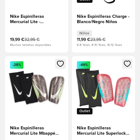
Nike Espinilleras
Nike Espinilleras Charge -
Mercurial Lite -
Blanco/Negro Niños
Negro/Blanco
Niños
19,99 €
32,95 €
11,99 €
23,95 €
Muchos tamaños disponibles
6-8 Years, 8-10 Years, 10-12 Years
Abre un modal para iniciar sesión o registrarse como miembr
Abre un modal para iniciar se
-28%
-49%
Outlet
Nike Espinilleras
Nike Espinilleras
Mercurial Lite Mbappé
Mercurial Lite Superlock
Personal Edition - Plum
Mad Energy - Ember