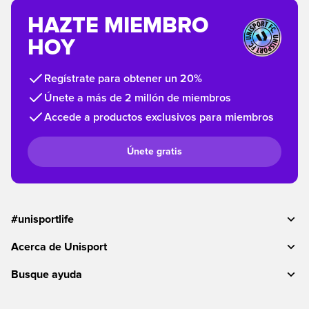
HAZTE MIEMBRO
HOY
Regístrate para obtener un 20%
Únete a más de 2 millón de miembros
Accede a productos exclusivos para miembros
Únete gratis
#unisportlife
Acerca de Unisport
Busque ayuda