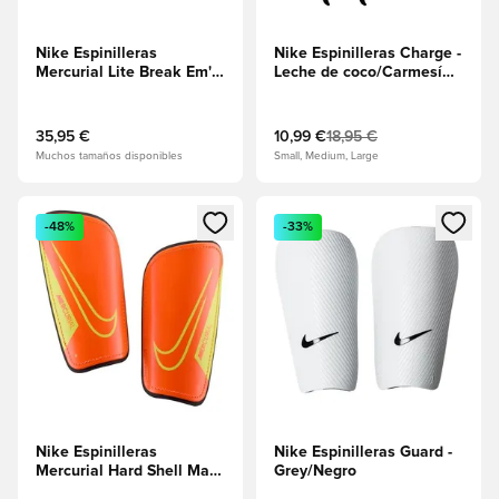
Nike Espinilleras
Nike Espinilleras Charge -
Mercurial Lite Break Em' -
Leche de coco/Carmesí
Negro/Carmesí brillante
brillante
35,95 €
10,99 €
18,95 €
Muchos tamaños disponibles
Small, Medium, Large
Abre un modal para iniciar sesión o registrarse como miembr
Abre un modal para iniciar se
-48%
-33%
Nike Espinilleras
Nike Espinilleras Guard -
Mercurial Hard Shell Max
Grey/Negro
Voltage -