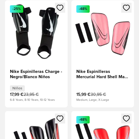
Abre un modal para iniciar sesión o registrarse como miembr
Abre un modal para iniciar se
-25%
-48%
Nike Espinilleras Charge -
Nike Espinilleras
Negro/Blanco Niños
Mercurial Hard Shell Mad
Brilliance - Pulso al
atardecer/Negro
Niños
17,99 €
23,95 €
15,99 €
30,95 €
6-8 Years, 8-10 Years, 10-12 Years
Medium, Large, X-Large
Abre un modal para iniciar sesión o registrarse como miembr
Abre un modal para iniciar se
-48%