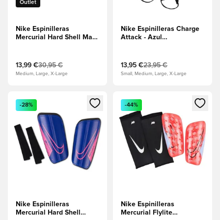
Outlet
Nike Espinilleras
Nike Espinilleras Charge
Mercurial Hard Shell Mad
Attack - Azul
Ambition - Furia
Racer/Negro/Explosión
azul/Negro
rosa
13,99 €
30,95 €
13,95 €
23,95 €
Medium, Large, X-Large
Small, Medium, Large, X-Large
Abre un modal para iniciar sesión o registrarse como miembr
Abre un modal para iniciar se
-28%
-44%
Nike Espinilleras
Nike Espinilleras
Mercurial Hard Shell
Mercurial Flylite