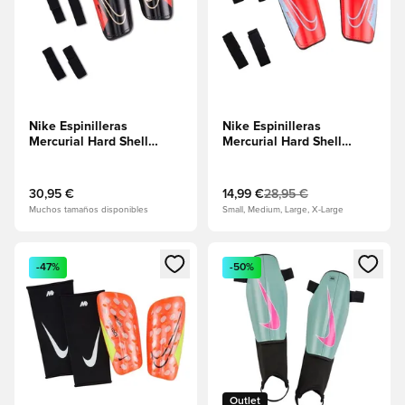
Nike Espinilleras
Nike Espinilleras
Mercurial Hard Shell
Mercurial Hard Shell
Break Em' -
Scary Good - Carmesí
Negro/Carmesí brillante
brillante/Tinte real
30,95 €
14,99 €
28,95 €
Muchos tamaños disponibles
Small, Medium, Large, X-Large
Abre un modal para iniciar sesión o registrarse como miembr
Abre un modal para iniciar se
-47%
-50%
Outlet