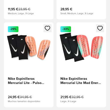
11,95 €
23,95 €
28,95 €
Medium, Large, X-Large
Small, Medium, Large, X-Large
Abre un modal para iniciar sesión o registrarse como miembr
Abre un modal para iniciar se
-29%
-33%
Nike Espinilleras
Nike Espinilleras
Mercurial Lite - Pulso
Mercurial Lite Mad Energy
naranja/Negro
- Ember Glow
24,95 €
34,95 €
21,95 €
32,95 €
Muchos tamaños disponibles
Large, X-Large