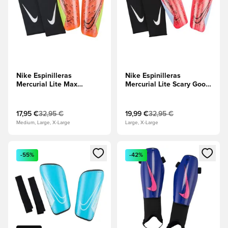
Nike Espinilleras
Nike Espinilleras
Mercurial Lite Max
Mercurial Lite Scary Good
Voltage -
- Carmesí brillante/Tinte
Hipercarmesí/Volt/Negro
real/Negro
17,95 €
32,95 €
19,99 €
32,95 €
Medium, Large, X-Large
Large, X-Large
Abre un modal para iniciar sesión o registrarse como miembr
Abre un modal para iniciar se
-55%
-42%