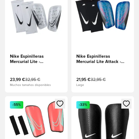
Nike Espinilleras
Nike Espinilleras
Mercurial Lite -
Mercurial Lite Attack -
Blanco/Negro
Azul
Racer/Negro/Explosión
rosa
23,99 €
32,95 €
21,95 €
32,95 €
Muchos tamaños disponibles
Large
Abre un modal para iniciar sesión o registrarse como miembr
Abre un modal para iniciar se
-55%
-33%