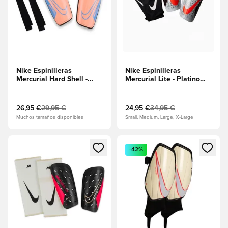
Nike Espinilleras
Nike Espinilleras
Mercurial Hard Shell -
Mercurial Lite - Platino
Pulso naranja/Negro
puro/Burgundy
Crush/Carmesí brillante
26,95 €
29,95 €
24,95 €
34,95 €
Muchos tamaños disponibles
Small, Medium, Large, X-Large
Abre un modal para iniciar sesión o registrarse como miembr
Abre un modal para iniciar se
-42%