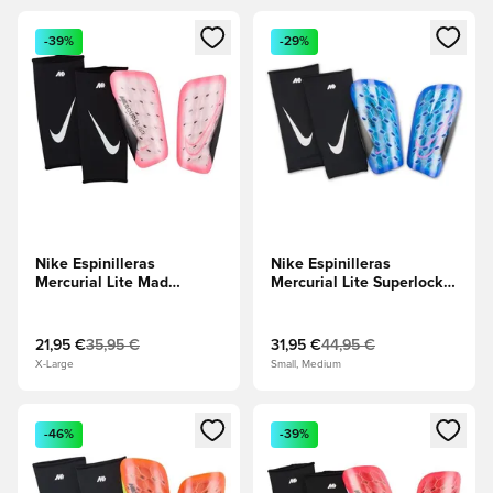
Abre un modal para iniciar sesión o registrarse como miembr
Abre un modal para iniciar se
-39%
-29%
Nike Espinilleras
Nike Espinilleras
Mercurial Lite Mad
Mercurial Lite Superlock
Brilliance - Pulso al
Attack - Azul
atardecer/Negro
Racer/Negro/Explosión
rosa
21,95 €
35,95 €
31,95 €
44,95 €
X-Large
Small, Medium
Abre un modal para iniciar sesión o registrarse como miembr
Abre un modal para iniciar se
-46%
-39%