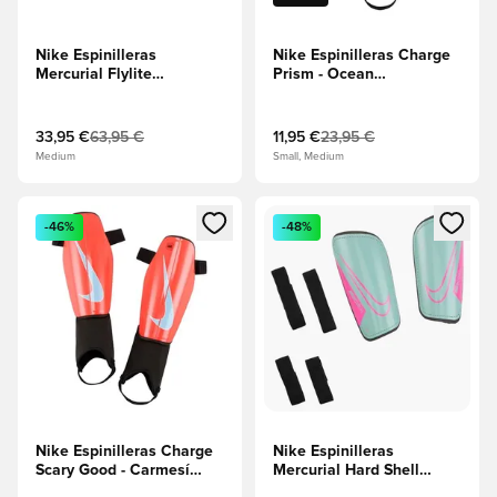
Nike Espinilleras
Nike Espinilleras Charge
Mercurial Flylite
Prism - Ocean
Superlock Max Voltage -
Cube/Negro/Explosión
Hipercarmesí/Volt/Negro
rosa
33,95 €
63,95 €
11,95 €
23,95 €
Medium
Small, Medium
Abre un modal para iniciar sesión o registrarse como miembr
Abre un modal para iniciar se
-46%
-48%
Nike Espinilleras Charge
Nike Espinilleras
Scary Good - Carmesí
Mercurial Hard Shell
brillante/Negro/Tinte real
Prism - Ocean