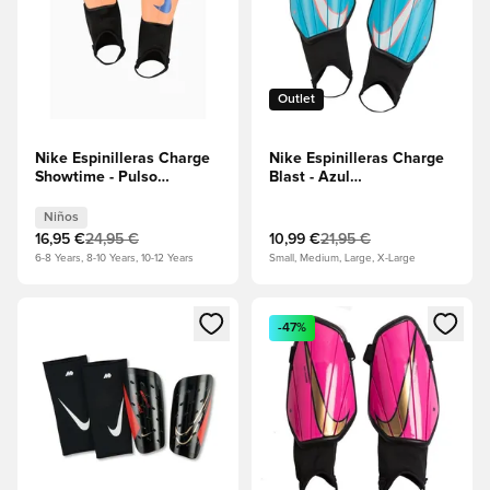
Outlet
Nike Espinilleras Charge
Nike Espinilleras Charge
Showtime - Pulso
Blast - Azul
naranja/Negro/Pulso
báltico/Negro/Blanco
naranja - Niños
Niños
16,95 €
24,95 €
10,99 €
21,95 €
6-8 Years, 8-10 Years, 10-12 Years
Small, Medium, Large, X-Large
Abre un modal para iniciar sesión o registrarse como miembr
Abre un modal para iniciar se
-47%