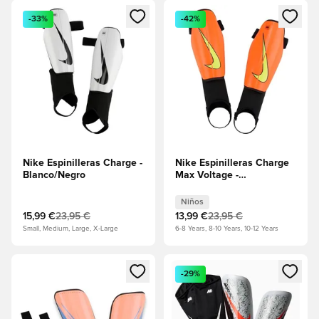
Abre un modal para iniciar sesión o registrarse como miembr
Abre un modal para iniciar se
-33%
-42%
Nike Espinilleras Charge -
Nike Espinilleras Charge
Blanco/Negro
Max Voltage -
Hipercarmesí/Volt Niños
Niños
15,99 €
23,95 €
13,99 €
23,95 €
Small, Medium, Large, X-Large
6-8 Years, 8-10 Years, 10-12 Years
Abre un modal para iniciar sesión o registrarse como miembr
Abre un modal para iniciar se
-29%