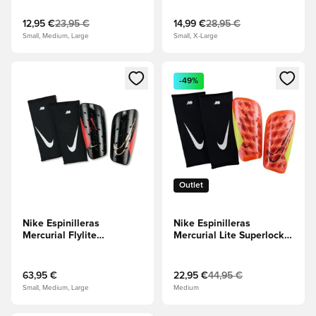
Cube/Negro/Explosión
rosa
12,95 €
23,95 €
14,99 €
28,95 €
Small, Medium, Large
Small, X-Large
Abre un modal para iniciar sesión o registrarse como miembr
Abre un modal para iniciar se
-49%
Outlet
Nike Espinilleras
Nike Espinilleras
Mercurial Flylite
Mercurial Lite Superlock
Superlock Break Em' -
Max Voltage -
Negro/Carmesí brillante
Hipercarmesí/Volt/Negro
63,95 €
22,95 €
44,95 €
Small, Medium, Large
Medium