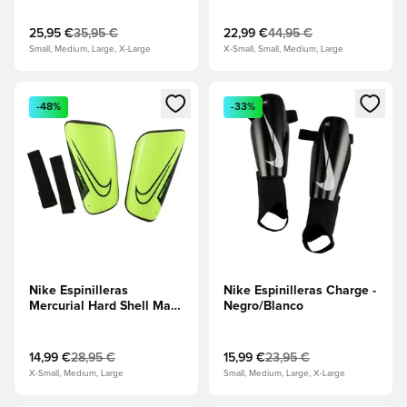
Eclipse/Apenas
Glow/Turquesa
voltios/Plata metalizada
25,95 €
35,95 €
22,99 €
44,95 €
Small, Medium, Large, X-Large
X-Small, Small, Medium, Large
Abre un modal para iniciar sesión o registrarse como miembr
Abre un modal para iniciar se
-48%
-33%
Nike Espinilleras
Nike Espinilleras Charge -
Mercurial Hard Shell Mad
Negro/Blanco
Voltage - Volt/Negro
14,99 €
28,95 €
15,99 €
23,95 €
X-Small, Medium, Large
Small, Medium, Large, X-Large