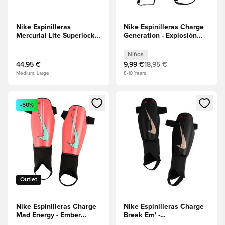
Nike Espinilleras
Nike Espinilleras Charge
Mercurial Lite Superlock
Generation - Explosión
Break Em' -
rosa/Negro/Cobre
Negro/Carmesí brillante
metálico Niños
Niños
44,95 €
9,99 €
18,95 €
Medium, Large
8-10 Years
Abre un modal para iniciar sesión o registrarse como miembr
Abre un modal para iniciar se
-50%
Outlet
Nike Espinilleras Charge
Nike Espinilleras Charge
Mad Energy - Ember
Break Em' -
Glow/Negro
Negro/Carmesí brillante