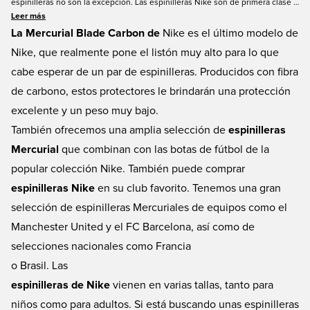
espinilleras no son la excepción. Las espinilleras Nike son de primera clase y
Nike ha conseguido combinar diseño y comodidad a otro nivel. En
Leer más
UniSportStore.com tenemos una gran selección de espinilleras Nike de
La Mercurial Blade Carbon de
Nike es el último modelo de
calidad para todos los precios. Además, ofrecemos accesorios que pueden
Nike, que realmente pone el listón muy alto para lo que
mejorar aún más su experiencia en el campo, como espinilleras y protección
cabe esperar de un par de espinilleras. Producidos con fibra
independiente para los tobillos, si lo desea.
de carbono, estos protectores le brindarán una protección
excelente y un peso muy bajo.
También ofrecemos una amplia selección de
espinilleras
Mercurial
que combinan con las botas de fútbol de la
popular colección Nike. También puede comprar
espinilleras Nike
en su club favorito. Tenemos una gran
selección de espinilleras Mercuriales de equipos como el
Manchester United y el FC Barcelona, así como de
selecciones nacionales como Francia
o Brasil. Las
espinilleras de Nike
vienen en varias tallas, tanto para
niños como para adultos. Si está buscando unas espinilleras