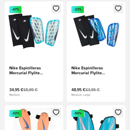
Abre un modal para iniciar sesión o registrarse como miembr
Abre un modal para iniciar se
-47%
-23%
Nike Espinilleras
Nike Espinilleras
Mercurial Flylite
Mercurial Flylite
Superlock Mad Ambition -
Superlock Attack - Azul
Furia azul/Negro
Racer/Negro/Explosión
rosa
34,95 €
65,95 €
48,95 €
63,95 €
Medium
Medium, Large
Abre un modal para iniciar sesión o registrarse como miembr
Abre un modal para iniciar se
-32%
-50%