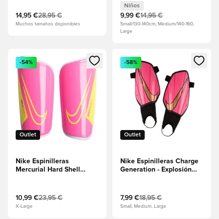
Hipercarmesí/Negro/Volt
Niños
14,95 €
28,95 €
9,99 €
14,95 €
Muchos tamaños disponibles
Small/130-140cm, Medium/140-160,
Large
Abre un modal para iniciar sesión o registrarse como miembr
Abre un modal para iniciar se
-54%
-58%
Outlet
Outlet
Nike Espinilleras
Nike Espinilleras Charge
Mercurial Hard Shell
Generation - Explosión
Luminous - Explosión
rosa/Negro/Cobre
rosa/Blanco/Volt
metálico
10,99 €
23,95 €
7,99 €
18,95 €
X-Large
Small, Medium, Large