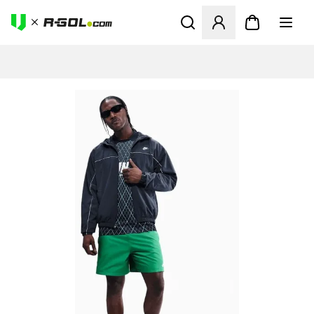
Abre un modal para iniciar 