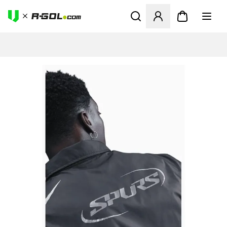
Abre un modal para iniciar 