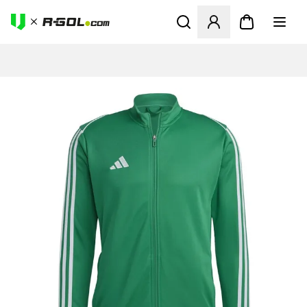
Abre un modal para iniciar 