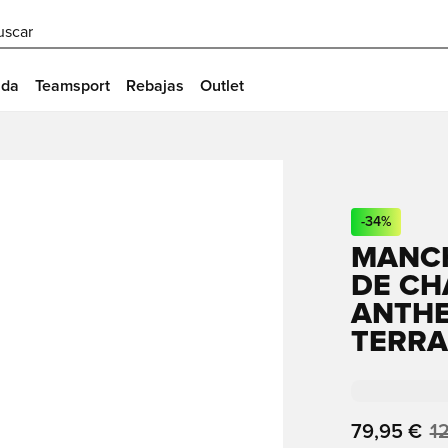
uscar
ida
Teamsport
Rebajas
Outlet
-
34
%
MANCH
DE CH
ANTHE
TERRA
79,95 €
1