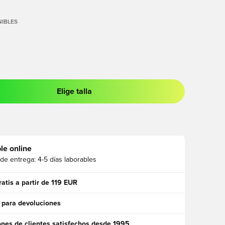
IBLES
Elige talla
 para iniciar sesión o registrarse como miembro
le online
 de entrega:
4-5 días laborables
ratis a partir de 119 EUR
 para devoluciones
ones de clientes satisfechos desde 1995