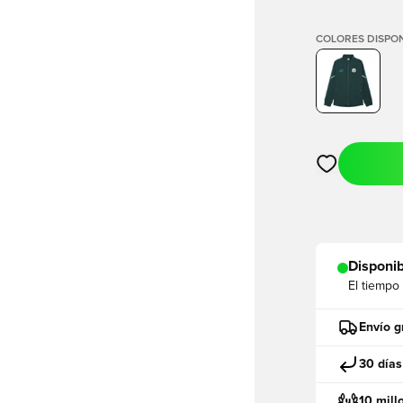
COLORES DISPON
Abre un modal
Disponib
El tiempo
Envío g
30 días
10 mill