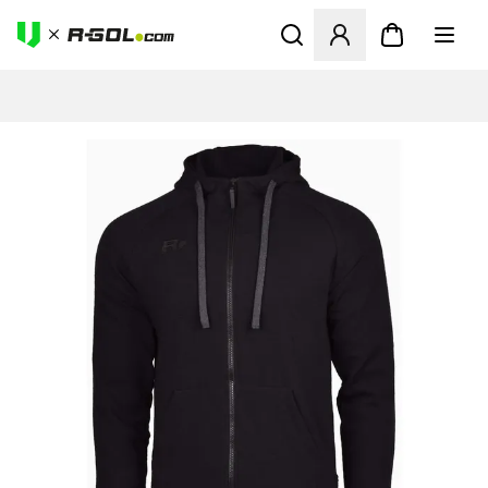
Abre un modal para iniciar 