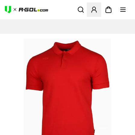
Abre un modal para iniciar 