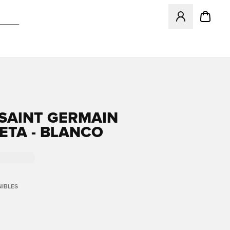
Abre un modal pa
 SAINT GERMAIN
ETA - BLANCO
IBLES