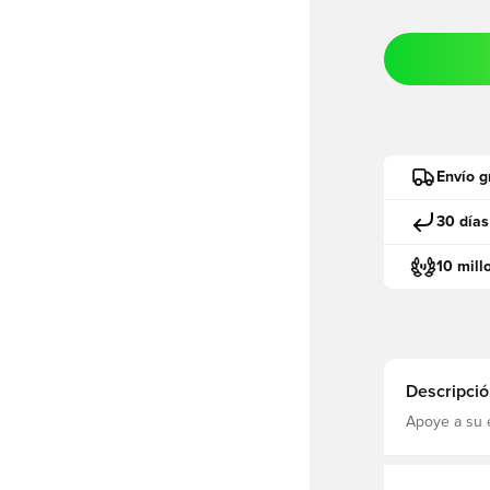
Envío g
30 días
10 mill
Descripció
Apoye a su e
Germain