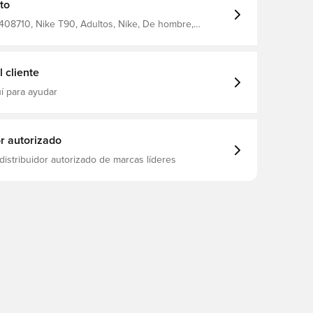
to
408710, Nike T90, Adultos, Nike, De hombre,
Mangas cortas, Blanco
 cliente
í para ayudar
or autorizado
distribuidor autorizado de marcas líderes