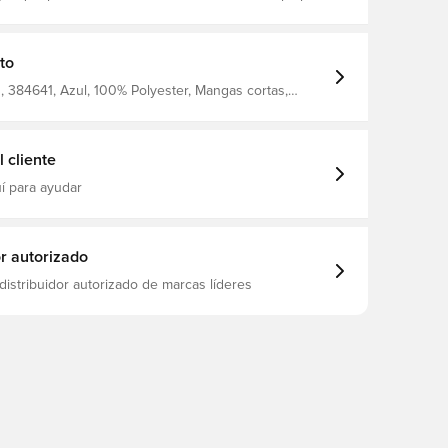
de élite y estrellas emergentes que ayudan a
sudor alejado del campo. Este jersey transpirable y
ne un corte ceñido y ayuda a mantenerse fresco.
to
 384641, Azul, 100% Polyester, Mangas cortas,
e hombre, Nike, Nike Strike, Adultos
 cliente
í para ayudar
or autorizado
distribuidor autorizado de marcas líderes