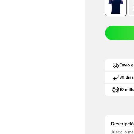
Envío g
30 días
10 mill
Descripció
Juega lo mej