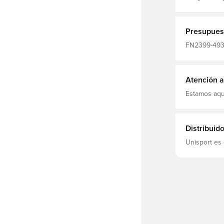
futbolistas 
mantener el 
elástico tie
Presupues
FN2399-493,
Camisetas, D
Atención al
Estamos aqu
Distribuid
Unisport es 