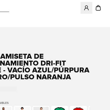
Abre un modal pa
CAMISETA DE
NAMIENTO DRI-FIT
E - VACÍO AZUL/PÚRPURA
O/PULSO NARANJA
IBLES