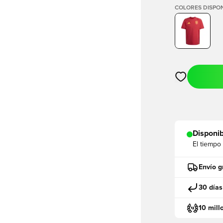
COLORES DISPON
Abre un modal
Disponib
El tiempo
Envío g
30 días
10 mill