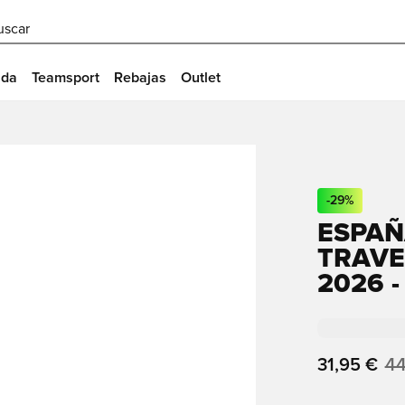
uscar
ida
Teamsport
Rebajas
Outlet
-
29
%
ESPAÑ
TRAVE
2026 
31,95 €
44