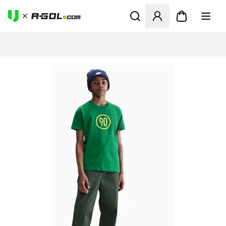
Abre un modal para iniciar 