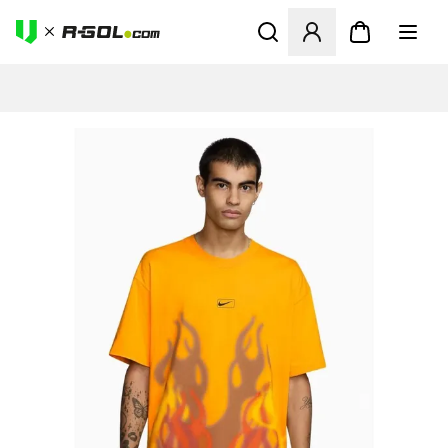
Abre un modal para iniciar 