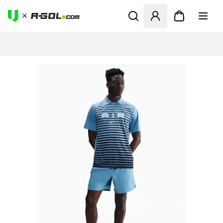
Abre un modal para iniciar 