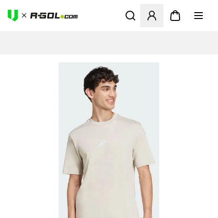
Abre un modal para iniciar 