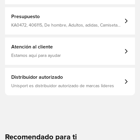
clásica de Adidas tiene un corte ajustado y un borde en
contraste para un estilo vintage refinado. Combínelo con
vaqueros oscuros para lograr un look clásico sin
esfuerzo. Está hecho de algodón suave para mantenerlo
Presupuesto
en forma. Nuestros productos de algodón apoyan una
producción de algodón más sostenible. Corte ajustado
KA0472, 406115, De hombre, Adultos, adidas, Camisetas,
Cuello redondo ! 100 algodón Costilla untada
Azul
Atención al cliente
Estamos aquí para ayudar
Distribuidor autorizado
Unisport es distribuidor autorizado de marcas líderes
Recomendado para ti