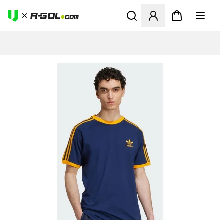
Abre un modal para iniciar 