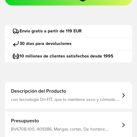
Envío gratis a partir de 119 EUR
30 días para devoluciones
10 millones de clientes satisfechos desde 1995
Descripción del Producto
con tecnología Dri-FIT, que lo mantiene seco y cómodo.
paneles de malla para mejorar la ventilación. Corte
ajustado. Hecho de poliéster 100% reciclado.
Presupuesto
BV6708-100, 409386, Mangas cortas, De hombre,
Adultos, Camisetas de fans, Nike, Blanco, Camisetas de