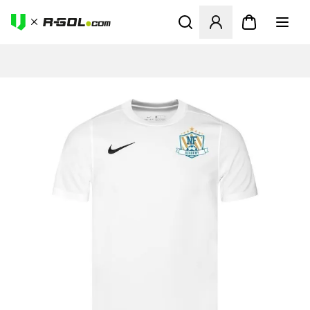
Abre un modal para iniciar 