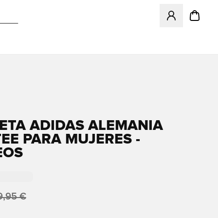
Abre un modal pa
ETA ADIDAS ALEMANIA
TEE PARA MUJERES -
EOS
9,95 €