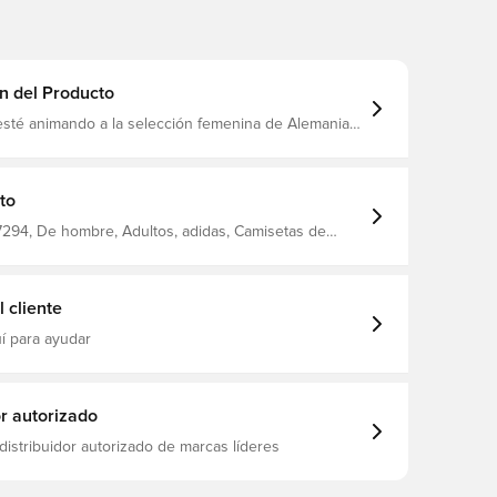
n del Producto
esté animando a la selección femenina de Alemania
ientos de los espectadores o relajándose en casa,
 su equipo con esta camiseta. El logotipo del trébol
s y el escudo del equipo en el pecho dan un estilo
una pasión por el fútbol a partes iguales. Los colores
to
n tomados de la equipación de visitante del equipo,
llo redondo 94% algodón/!
294, De hombre, Adultos, adidas, Camisetas de
 Insignia del equipo femenino de Alemania
 cliente
í para ayudar
or autorizado
distribuidor autorizado de marcas líderes