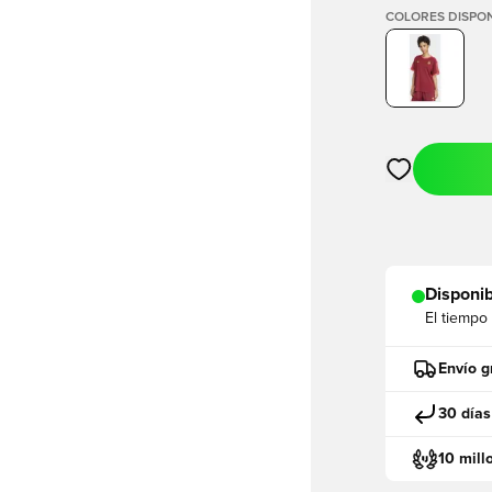
COLORES DISPON
Abre un modal
Disponib
El tiempo
Envío g
30 días
10 mill