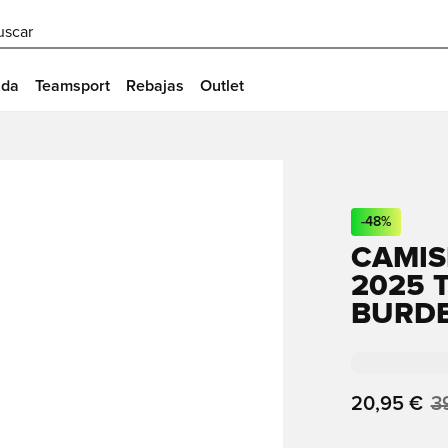
uscar
ida
Teamsport
Rebajas
Outlet
-
48
%
CAMIS
2025 
BURD
20,95 €
3