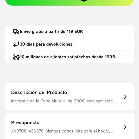
Envío gratis a partir de 119 EUR
30 días para devoluciones
10 millones de clientes satisfechos desde 1995
Descripción del Producto
Inspirada en la Copa Mundial de 2006, esta camiseta
revive un verdadero clásico del fútbol. La camiseta
argentina local 2006 rinde homenaje al icónico diseño
que llevan las leyendas y devuelve a la vida el espíritu
del juego. Perfecto para los fanáticos a los que les
Presupuesto
encanta el estilo de fútbol vintage y retro. Lámina Messi
19 Escote redondo Tela entrelazada Corte normal 100%
JN3708, 430376, Mangas cortas, Kits para el hogar,
poliéster reciclado
Camisetas de fútbol, Camisetas de fans, De hombre,