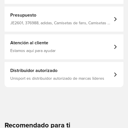
Cuello acanalado Diseñado para adaptarse al cuerpo
Corte ajustado Poliéster 100% reciclado
Presupuesto
JE2601, 376988, adidas, Camisetas de fans, Camisetas de
fútbol, De hombre, Mangas cortas, Adultos, Rojo
Atención al cliente
Estamos aquí para ayudar
Distribuidor autorizado
Unisport es distribuidor autorizado de marcas líderes
Recomendado para ti