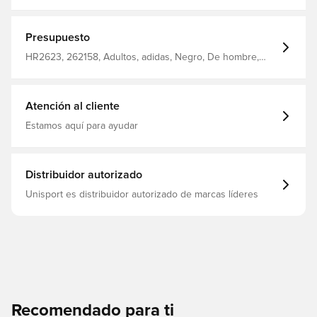
redondo acanalado Camiseta de fútbol para
entrenamiento Absorbe la humedad AEROREADY 100%
poliéster reciclado
Presupuesto
HR2623, 262158, Adultos, adidas, Negro, De hombre,
Camisetas de fútbol, Camisetas de fans, Mangas cortas
Atención al cliente
Estamos aquí para ayudar
Distribuidor autorizado
Unisport es distribuidor autorizado de marcas líderes
Recomendado para ti