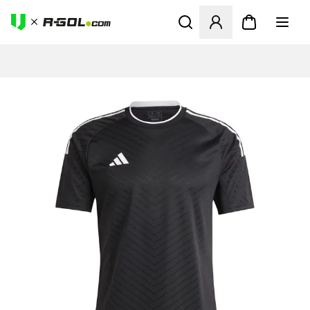
Abre un modal para iniciar 