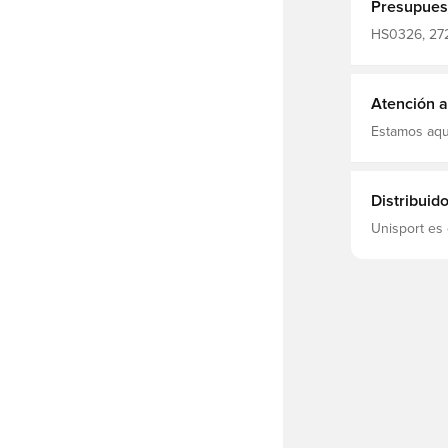
ajus
Presupues
HS0326, 272
De hombre, N
Atención al
Estamos aqu
Distribuid
Unisport es 