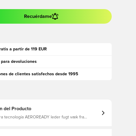
Recuérdame
ratis a partir de 119 EUR
 para devoluciones
ones de clientes satisfechos desde 1995
n del Producto
ra tecnología AEROREADY leder fugt væk fra
u efterlades komfortabel, tør og afkølet Huller til
ne, hvilket giver et tæt fit og en træningstrøje der
orm Con la cerradura de un cuarto de largo Corte