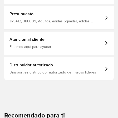
Cuello acanalado Diseñado para adaptarse al cuerpo
Corte ajustado Poliéster 100% reciclado
Presupuesto
JP3412, 388009, Adultos, adidas Squadra, adidas,
Camisetas de entrenamiento, Mangas cortas, De hombre,
Brown
Atención al cliente
Estamos aquí para ayudar
Distribuidor autorizado
Unisport es distribuidor autorizado de marcas líderes
Recomendado para ti