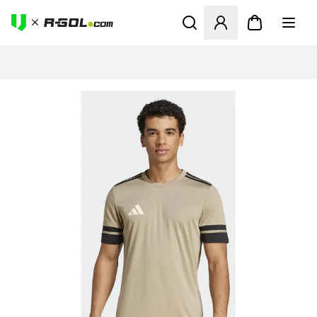
Abre un modal para iniciar 