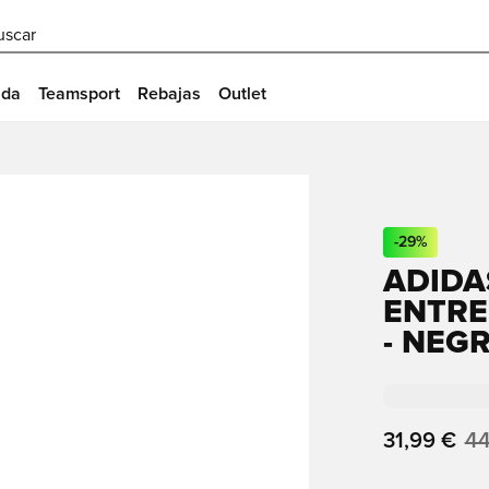
uscar
ida
Teamsport
Rebajas
Outlet
-
29
%
ADIDA
ENTRE
- NEG
31,99 €
44