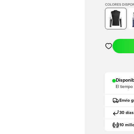
COLORES DISPON
Abre un modal
Disponib
El tiempo
Envío g
30 días
10 mill