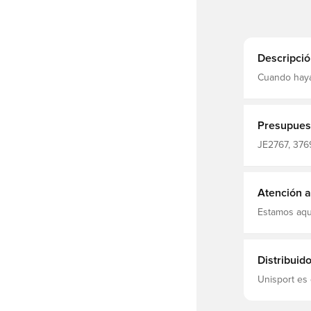
Descripció
Cuando haya 
tiempo de e
adidas de m
absorbe la 
Presupues
JE2767, 3769
De hombre, 
Atención al
Estamos aqu
Distribuid
Unisport es 