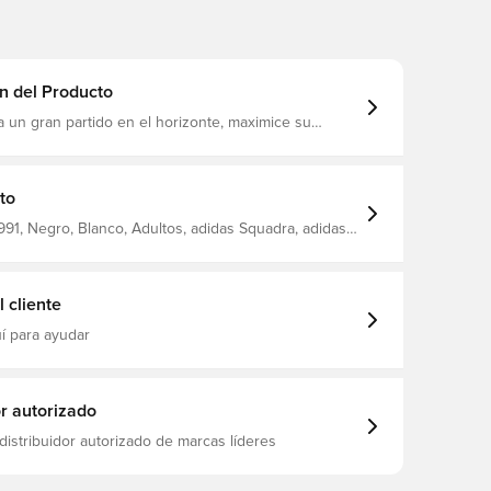
n del Producto
un gran partido en el horizonte, maximice su
ntrenamiento con esta camiseta de entrenamiento
anga larga La innovadora tecnología AEROREADY
humedad del cuerpo y lo deja cómodo, seco y fresco
Media cremallera con cuello alto 100% poliéster reciclado
to
91, Negro, Blanco, Adultos, adidas Squadra, adidas,
Camisetas de entrenamiento, Mangas largas
 cliente
í para ayudar
or autorizado
distribuidor autorizado de marcas líderes