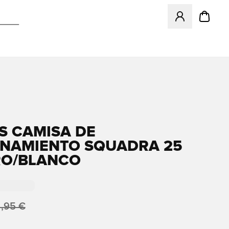
Abre un modal pa
S CAMISA DE
NAMIENTO SQUADRA 25
RO/BLANCO
,95 €