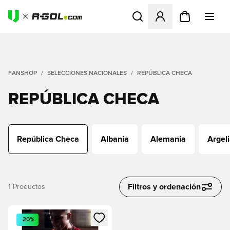
Abre un modal para iniciar 
FANSHOP
SELECCIONES NACIONALES
REPÚBLICA CHECA
REPÚBLICA CHECA
República Checa
Albania
Alemania
Argel
Filtros y ordenación
1
Productos
Abre un modal para iniciar sesión o registrarse como miembr
-20%