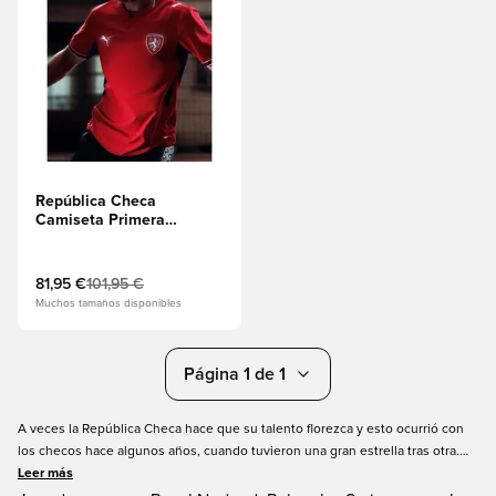
República Checa
Camiseta Primera
Equipación Copa del
Mundo 2026
81,95 €
101,95 €
Muchos tamaños disponibles
Página 1 de 1
A veces la República Checa hace que su talento florezca y esto ocurrió con
los checos hace algunos años, cuando tuvieron una gran estrella tras otra.
Ha pasado algún tiempo desde que la gente quería llevar la camiseta
Leer más
nacional de la República Checa o una camiseta de fútbol de la República