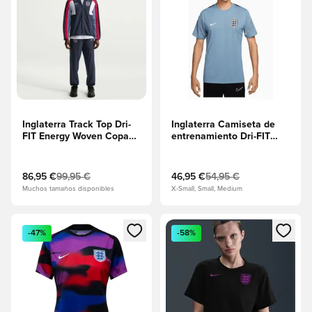
Inglaterra Track Top Dri-
Inglaterra Camiseta de
FIT Energy Woven Copa
entrenamiento Dri-FIT
del Mundo 2026 -
Strike Copa del Mundo
Obsidiana/Work
2026 - Work
Blue/Speed Red
Blue/Obsidiana/Blanco
86,95 €
99,95 €
46,95 €
54,95 €
Muchos tamaños disponibles
X-Small, Small, Medium
Abre un modal para iniciar sesión o registrarse como miembr
Abre un modal para iniciar se
-47%
-58%