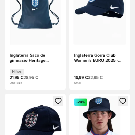
Inglaterra Saco de
Inglaterra Gorra Club
gimnasio Heritage
Women's EURO 2025 -
Women's EURO 2025 -
Obsidiana/Blanco
Obsidiana/Blanco
Niños
21,95 €
28,95 €
16,99 €
32,95 €
One Size
Small
Abre un modal para iniciar sesión o registrarse como miembr
Abre un modal para iniciar se
-28%