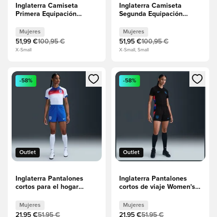
Inglaterra Camiseta
Inglaterra Camiseta
Primera Equipación
Segunda Equipación
Women's EURO 2025
Women's EURO 2025
Mujeres
Mujeres
Mujeres
Mujeres
51,99 €
100,95 €
51,95 €
100,95 €
X-Small
X-Small, Small
Abre un modal para iniciar sesión o registrarse como miembr
Abre un modal para iniciar se
-58%
-58%
Outlet
Outlet
Inglaterra Pantalones
Inglaterra Pantalones
cortos para el hogar
cortos de viaje Women's
Women's EURO 2025
EURO 2025 Mujeres
Mujeres
Mujeres
Mujeres
21,95 €
51,95 €
21,95 €
51,95 €