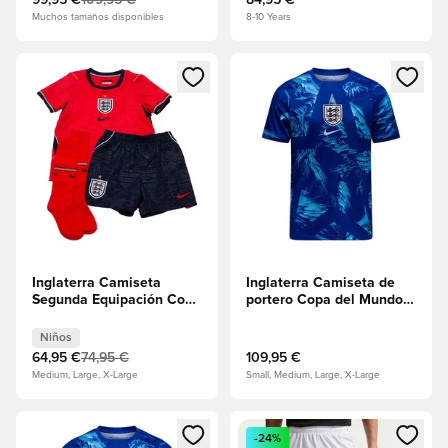
99,95 €
109,95 €
84,95 €
Muchos tamaños disponibles
8-10 Years
Abre un modal para iniciar sesión o registrarse como miembr
Abre un modal para iniciar se
Inglaterra Camiseta
Inglaterra Camiseta de
Segunda Equipación Copa
portero Copa del Mundo
del Mundo 2026 Minikit
2026
Niños
Niños
64,95 €
74,95 €
109,95 €
Medium, Large, X-Large
Small, Medium, Large, X-Large
Abre un modal para iniciar sesión o registrarse como miembr
Abre un modal para iniciar se
-24%