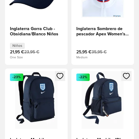
Inglaterra Gorra Club -
Inglaterra Sombrero de
Obsidiana/Blanco Niños
pescador Apex Women's
EURO 2025 -
Obsidiana/Blanco
Niños
21,95 €
23,95 €
25,95 €
35,95 €
One Size
Medium
Abre un modal para iniciar sesión o registrarse como miembr
Abre un modal para iniciar se
-23%
-22%