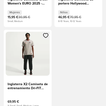
Women's EURO 2025 -
portero Hollywood
Blanco Mujeres
Goalkeepers -
Obsidiana/Negro/Blanco
Mujeres
Niños
Niños
15,95 €
30,95 €
46,95 €
70,95 €
Small, Medium
8-10 Years, 10-12 Years
Abre un modal para iniciar sesión o registrarse como miembr
Inglaterra X2 Camiseta de
entrenamiento Dri-FIT
Academy Pro Antes del
partido Copa del Mundo
2026 - Pewter
69,95 €
Grey/Carmesí brillante
X-Small, Small, Medium, Large