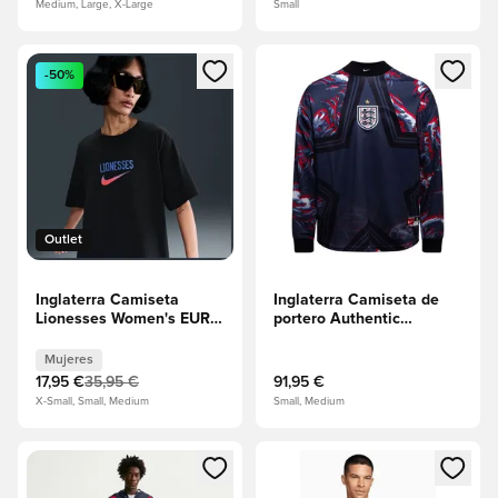
Medium, Large, X-Large
Small
Abre un modal para iniciar sesión o registrarse como miembr
Abre un modal para iniciar se
-50%
Outlet
Inglaterra Camiseta
Inglaterra Camiseta de
Lionesses Women's EURO
portero Authentic
2025 - Negro Mujeres
Hollywood Goalkeepers -
Obsidiana/Negro/Blanco
Mujeres
17,95 €
35,95 €
91,95 €
X-Small, Small, Medium
Small, Medium
Abre un modal para iniciar sesión o registrarse como miembr
Abre un modal para iniciar se