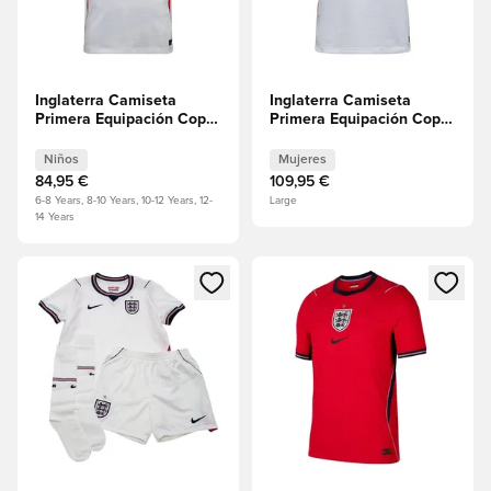
Inglaterra Camiseta
Inglaterra Camiseta
Primera Equipación Copa
Primera Equipación Copa
del Mundo 2026 Niños
del Mundo 2026 Mujeres
Niños
Mujeres
84,95 €
109,95 €
6-8 Years, 8-10 Years, 10-12 Years, 12-
Large
14 Years
Abre un modal para iniciar sesión o registrarse como miembr
Abre un modal para iniciar se