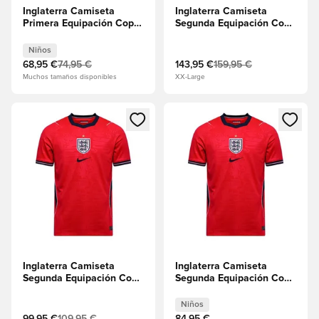
Inglaterra Camiseta
Inglaterra Camiseta
Primera Equipación Copa
Segunda Equipación Copa
del Mundo 2026 Minikit
del Mundo 2026 Aero-FIT
Niños
Authentic
Niños
68,95 €
74,95 €
143,95 €
159,95 €
Muchos tamaños disponibles
XX-Large
Abre un modal para iniciar sesión o registrarse como miembr
Abre un modal para iniciar se
Inglaterra Camiseta
Inglaterra Camiseta
Segunda Equipación Copa
Segunda Equipación Copa
del Mundo 2026
del Mundo 2026 Niños
Niños