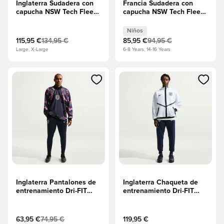
Inglaterra Sudadera con
Francia Sudadera con
capucha NSW Tech Fleece
capucha NSW Tech Fleece
FZ Copa del Mundo 2026
FZ Copa del Mundo 2026
- Work Blue/Blanco
- Juego real/Cobre
Niños
metálico Niños
115,95 €
134,95 €
85,95 €
94,95 €
Large, X-Large
6-8 Years, 14-16 Years
Abre un modal para iniciar sesión o registrarse como miembr
Abre un modal para iniciar se
Inglaterra Pantalones de
Inglaterra Chaqueta de
entrenamiento Dri-FIT
entrenamiento Dri-FIT
Strike Copa del Mundo
KMC Anthem Copa del
2026 - Obsidiana/Work
Mundo 2026 -
Blue/Blanco
Blanco/Negro/Obsidiana
63,95 €
74,95 €
119,95 €