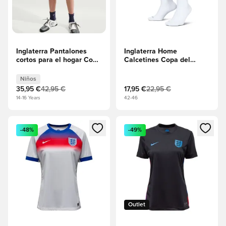
Inglaterra Pantalones
Inglaterra Home
cortos para el hogar Copa
Calcetines Copa del
del Mundo 2026 Niños
Mundo 2026
Niños
35,95 €
42,95 €
17,95 €
22,95 €
14-16 Years
42-46
Abre un modal para iniciar sesión o registrarse como miembr
Abre un modal para iniciar se
-48%
-49%
Outlet