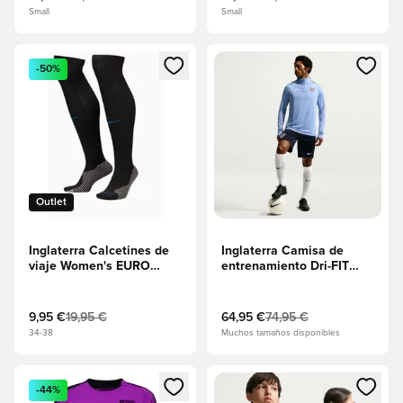
Small
Small
Abre un modal para iniciar sesión o registrarse como miembr
Abre un modal para iniciar se
-50%
Outlet
Inglaterra Calcetines de
Inglaterra Camisa de
viaje Women's EURO
entrenamiento Dri-FIT
2025
Strike Drill Copa del
Mundo 2026 - Work
Blue/Obsidiana/Blanco
9,95 €
19,95 €
64,95 €
74,95 €
34-38
Muchos tamaños disponibles
Abre un modal para iniciar sesión o registrarse como miembr
Abre un modal para iniciar se
-44%