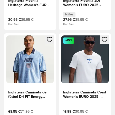
Inglaterra Mochila
Inglaterra Mochila JDI
Heritage Women's EURO
Women's EURO 2025 -
2025 - Obsidiana/Blanco
Obsidiana/Blanco Niños
Niños
30,95 €
39,95 €
27,95 €
35,95 €
One Size
One Size
Abre un modal para iniciar sesión o registrarse como miembr
Abre un modal para iniciar se
-45%
Inglaterra Camiseta de
Inglaterra Camiseta Crest
fútbol Dri-FIT Energy
Women's EURO 2025 -
Copa del Mundo 2026 -
Blanco
Work
Blue/Blanco/Obsidiana
68,95 €
74,95 €
16,99 €
30,95 €