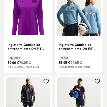
Inglaterra Camisa de
Inglaterra Camisa de
entrenamiento Dri-FIT
entrenamiento Dri-FIT
Strike Crew Women's
Strike Drill Copa del
EURO 2025 - Púrpura
Mundo 2026 - Work
Mujeres
Niños
vívido/Negro Mujeres
Blue/Obsidiana/Blanco
39,99 €
70,95 €
55,95 €
64,95 €
Niños
X-Small, Small, Medium, Large
Muchos tamaños disponibles
Abre un modal para iniciar sesión o registrarse como miembr
Abre un modal para iniciar se