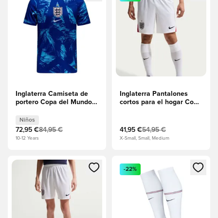
Inglaterra Camiseta de
Inglaterra Pantalones
portero Copa del Mundo
cortos para el hogar Copa
2026 Niños
del Mundo 2026
Niños
72,95 €
84,95 €
41,95 €
54,95 €
10-12 Years
X-Small, Small, Medium
Abre un modal para iniciar sesión o registrarse como miembr
Abre un modal para iniciar se
-22%