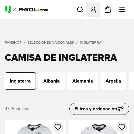
Abre un modal para iniciar 
FANSHOP
SELECCIONES NACIONALES
INGLATERRA
CAMISA DE INGLATERRA
Inglaterra
Albania
Alemania
Argelia
Filtros y ordenación
47
Productos
Abre un modal para iniciar sesión o registrarse como miembr
Abre un modal para iniciar se