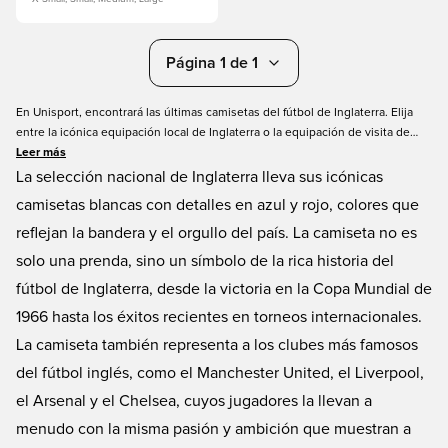
Página 1 de 1
En Unisport, encontrará las últimas camisetas del fútbol de Inglaterra. Elija
entre la icónica equipación local de Inglaterra o la equipación de visita de
Inglaterra y una sus fuerzas con las de los grandes fans de Los Tres Leones.
Leer más
Tenemos todas las tallas para adultos, así como una equipación de Inglaterra
La selección nacional de Inglaterra lleva sus icónicas
para niños. También puede añadir un nombre y un número a su camiseta de
camisetas blancas con detalles en azul y rojo, colores que
fútbol. Hay muchos jugadores estrella entre los que elegir, ¿o tal vez quiera
reflejan la bandera y el orgullo del país. La camiseta no es
añadir su propio nombre a su camiseta de Inglaterra? ¡Pida hoy mismo su
equipación de Inglaterra en Unisport en Unisport!
solo una prenda, sino un símbolo de la rica historia del
fútbol de Inglaterra, desde la victoria en la Copa Mundial de
1966 hasta los éxitos recientes en torneos internacionales.
La camiseta también representa a los clubes más famosos
del fútbol inglés, como el Manchester United, el Liverpool,
el Arsenal y el Chelsea, cuyos jugadores la llevan a
menudo con la misma pasión y ambición que muestran a