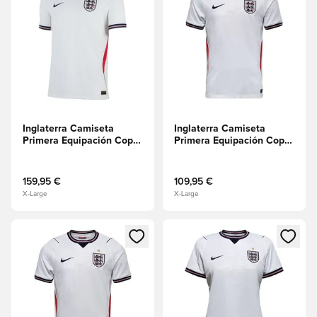
Inglaterra Camiseta
Inglaterra Camiseta
Primera Equipación Copa
Primera Equipación Copa
del Mundo 2026 Aero-FIT
del Mundo 2026
Authentic
159,95 €
109,95 €
X-Large
X-Large
Abre un modal para iniciar sesión o registrarse como miembr
Abre un modal para iniciar se