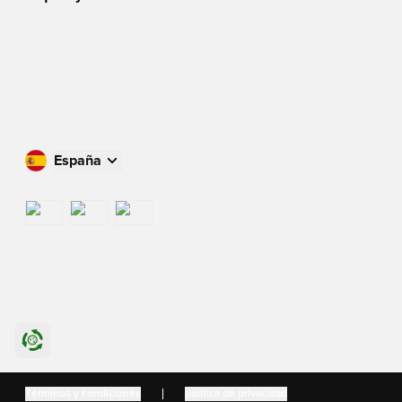
España
Compra en tu país
International
US
Danmark
Términos y condiciones
política de privacidad