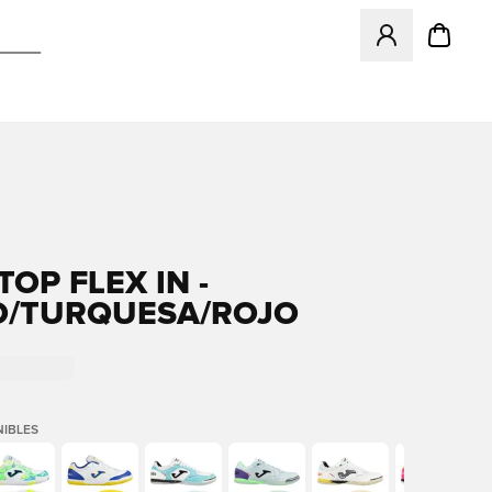
Abre un modal pa
OP FLEX IN -
/TURQUESA/ROJO
IBLES