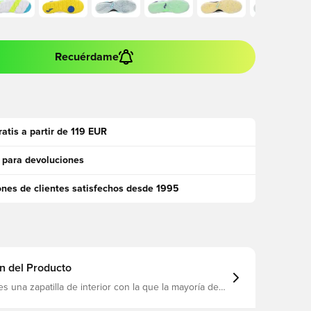
Recuérdame
ratis a partir de 119 EUR
 para devoluciones
ones de clientes satisfechos desde 1995
n del Producto
es una zapatilla de interior con la que la mayoría de
 de fútbol sala están familiarizados. El zapato,
r la española Joma, es un clásico y es uno de los