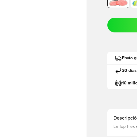
Envío g
30 días
10 mill
Descripció
La Top Flex 
los jugadores
fabricado po