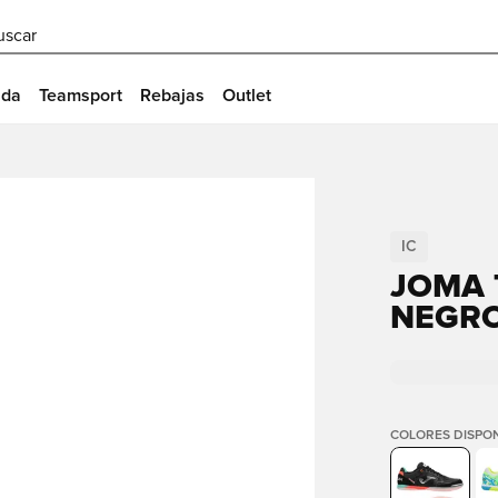
uscar
ida
Teamsport
Rebajas
Outlet
IC
JOMA T
NEGRO
COLORES DISPON