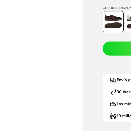
COLORES DISPON
Envío g
30 días
Los mie
10 mill