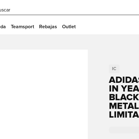
uscar
ida
Teamsport
Rebajas
Outlet
IC
ADIDA
IN YE
BLACK
METAL
LIMIT