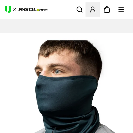
Abre un modal para iniciar 