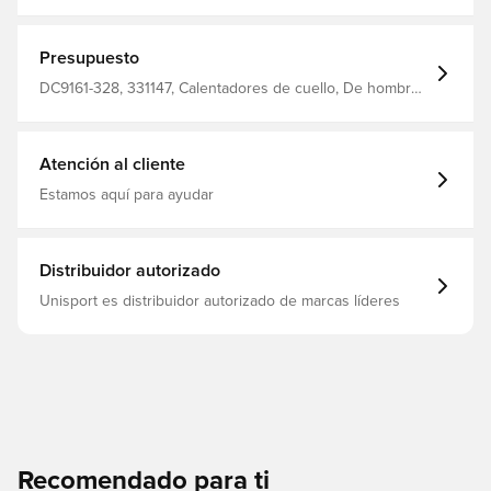
rápido que absorbe la humedad para que siempre esté
seco, cómodo y concentrado. La polaina para el cuello
protege las orejas, la nariz, la boca y el cuello cuando
hace frío. Hecho de un 91% de poliéster y un 9% de
Presupuesto
elastano.
DC9161-328, 331147, Calentadores de cuello, De hombre,
Adultos, Nike, Verde, Nike Winter Warrior
Atención al cliente
Estamos aquí para ayudar
Distribuidor autorizado
Unisport es distribuidor autorizado de marcas líderes
Recomendado para ti