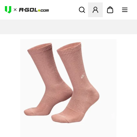
Abre un modal para iniciar 