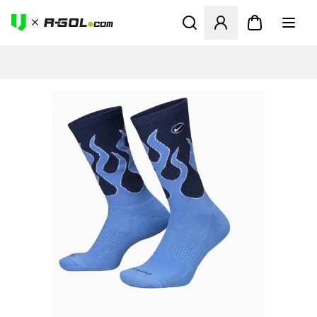
Abre un modal para iniciar 