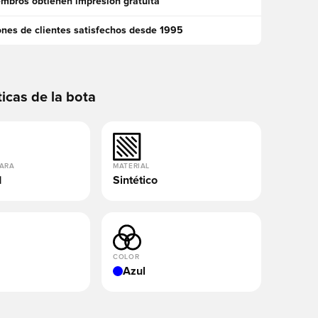
mbros obtienen impresión gratuita
ones de clientes satisfechos desde 1995
ticas de la bota
PARA
MATERIAL
d
Sintético
COLOR
Azul