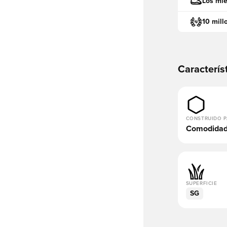
Los mie
10 mill
Caracterís
CONSTRUIDO 
Comodida
SUPERFICIE
SG