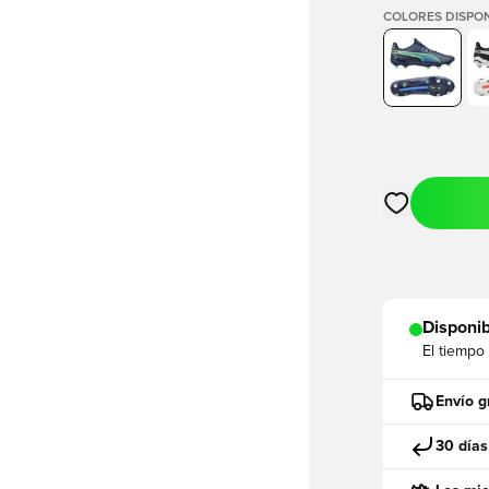
COLORES DISPON
Abre un modal
Disponib
El tiempo
Envío g
30 días