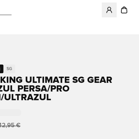
Abre un modal pa
t
SG
KING ULTIMATE SG GEAR
AZUL PERSA/PRO
/ULTRAZUL
42,95 €