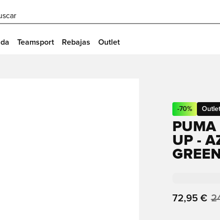
uscar
ida
Teamsport
Rebajas
Outlet
-
70
%
Outle
PUMA 
UP - 
GREEN
72,95 €
2