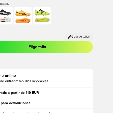
IBLES
Guía de tallas
Elige talla
 para iniciar sesión o registrarse como miembro
le online
 de entrega:
4-5 días laborables
ratis a partir de 119 EUR
 para devoluciones