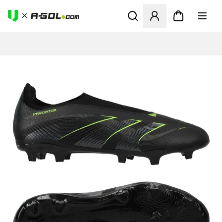
Abre un modal para iniciar 