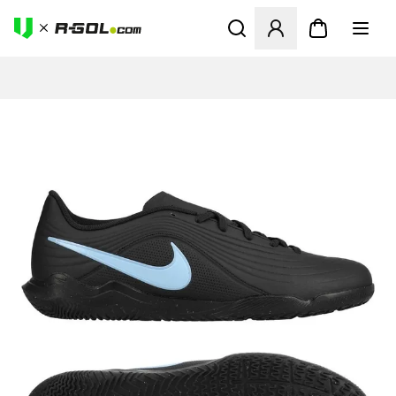
Abre un modal para iniciar 